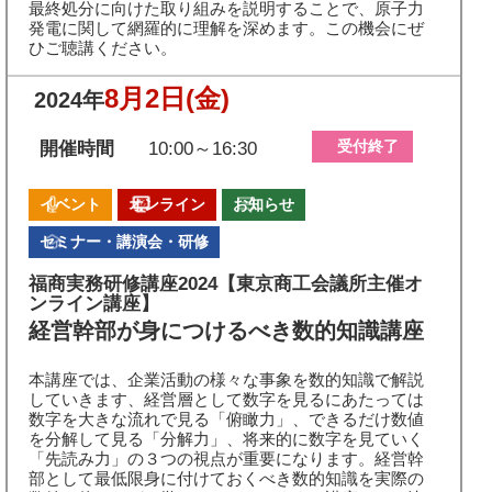
最終処分に向けた取り組みを説明することで、原子力
発電に関して網羅的に理解を深めます。この機会にぜ
ひご聴講ください。
8月2日
(金)
2024年
受付終了
開催時間
10:00～16:30
イベント
オンライン
お知らせ
セミナー・講演会・研修
福商実務研修講座2024【東京商工会議所主催オ
ンライン講座】
経営幹部が身につけるべき数的知識講座
本講座では、企業活動の様々な事象を数的知識で解説
していきます、経営層として数字を見るにあたっては
数字を大きな流れで見る「俯瞰力」、できるだけ数値
を分解して見る「分解力」、将来的に数字を見ていく
「先読み力」の３つの視点が重要になります。経営幹
部として最低限身に付けておくべき数的知識を実際の