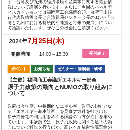
ず、台湾及び九州の経済環境や産業等に関する最新情
報について講演を行います。さらに、今回のパネルデ
ィスカッションでは福岡商工会議所会頭、台湾玉山銀
行代表取締役会長と台湾貿易センター会長の3名が『台
湾と九州における持続的な連携と将来の発展』につい
て議論いたします。ぜひこの機会にご参加ください。
7月25日
(木)
2024年
受付終了
開催時間
14:00～15:30
イベント
お知らせ
セミナー・講演会・研修
【主催】福岡商工会議所エネルギー部会
原子力政策の動向とNUMOの取り組みに
ついて
政府は今年度、中長期的なエネルギー政策の指針とな
る「エネルギー基本計画」を見直す方針を打ち出し、
原子力発電の利活用をめぐる議論の行方が注目を集め
ています。本講演では、原子力政策に関する足下の動
向について解説を行うほか、高レベル放射性廃棄物の