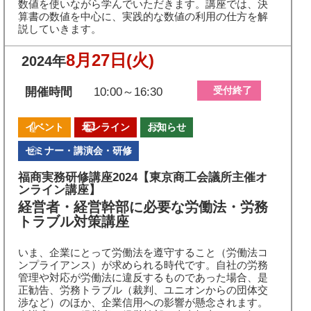
数値を使いながら学んでいただきます。講座では、決
算書の数値を中心に、実践的な数値の利用の仕方を解
説していきます。
8月27日
(火)
2024年
受付終了
開催時間
10:00～16:30
イベント
オンライン
お知らせ
セミナー・講演会・研修
福商実務研修講座2024【東京商工会議所主催オ
ンライン講座】
経営者・経営幹部に必要な労働法・労務
トラブル対策講座
いま、企業にとって労働法を遵守すること（労働法コ
ンプライアンス）が求められる時代です。自社の労務
管理や対応が労働法に違反するものであった場合、是
正勧告、労務トラブル（裁判、ユニオンからの団体交
渉など）のほか、企業信用への影響が懸念されます。