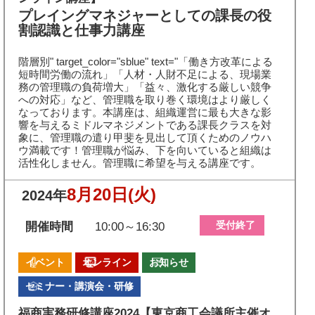
プレイングマネジャーとしての課長の役
割認識と仕事力講座
階層別" target_color="sblue" text="「働き方改革による
短時間労働の流れ」「人材・人財不足による、現場業
務の管理職の負荷増大」「益々、激化する厳しい競争
への対応」など、管理職を取り巻く環境はより厳しく
なっております。本講座は、組織運営に最も大きな影
響を与えるミドルマネジメントである課長クラスを対
象に、管理職の遣り甲斐を見出して頂くためのノウハ
ウ満載です！管理職が悩み、下を向いていると組織は
活性化しません。管理職に希望を与える講座です。
8月20日
(火)
2024年
受付終了
開催時間
10:00～16:30
イベント
オンライン
お知らせ
セミナー・講演会・研修
福商実務研修講座2024【東京商工会議所主催オ