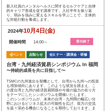
新入社員のメンタルヘルスに関するセルフケアと自律
的キャリア形成を促す講座です。入社半年を振り返
り、弱みを強みに変えるスキルを学ぶことで、主体的
な対処行動を養成します。
10月4日
(金)
2024年
受付終了
開催時間
14:00～
イベント
お知らせ
セミナー・講演会・研修
台湾・九州経済貿易シンポジウム In 福岡
〜持続的成長を共に目指して〜
TSMCの九州進出を契機として、台湾から九州への投資
も増加傾向にあります。このような状況を踏まえ、こ
の度台湾と九州の経済貿易関係や今後の協力の在り方
をテーマにしたシンポジウムを開催いたします。
このシンポジウムが、未来の台湾・九州間の幅広い分
野におけるビジネス拡大の可能性を広げ、双方の交流
を益々深める機会になることを期待しております。ま