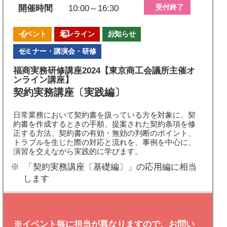
受付終了
開催時間
10:00～16:30
イベント
オンライン
お知らせ
セミナー・講演会・研修
福商実務研修講座2024【東京商工会議所主催オ
ンライン講座】
契約実務講座〔実践編〕
日常業務において契約書を扱っている方を対象に、契
約書を作成するときの手順、提案された契約条項を修
正する方法、契約書の有効・無効の判断のポイント、
トラブルを生じた際の対応と流れを、事例を中心に、
演習を交えながら実践的に学びます。
「契約実務講座〔基礎編〕」の応用編に相当
します
※イベント毎に担当が異なりますので、お問い