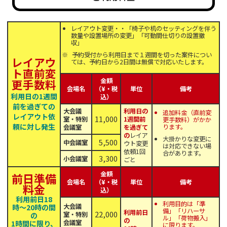
レイアウト変更・・「椅子や机のセッティングを伴う
数量や設置場所の変更」「可動間仕切りの設置撤
収」
予約受付から利用日まで１週間を切った案件につい
レイアウ
ては、予約日から2日間は無償で対応いたします。
ト直前
変
金額
更手数料
会場名
（¥・税
単位
備考
利用日の1週間
込）
前を過ぎての
大会議
利用日の
追加料金（直前変
レイアウト依
11,000
室・特別
1週間前
更手数料）がかか
頼に対し発生
ります。
会議室
を過ぎて
の
レイア
大掛かりな変更に
5,500
中会議室
ウト変更
は対応できない場
依頼1回
合があります。
3,300
小会議室
ごと
金額
前日準備
会場名
（¥・税
単位
備考
料金
込）
利用前日18
利用目的は「準
大会議
時〜20時の間
備」「リハーサ
利用前日
22,000
室・特別
の
ル」「荷物搬入」
の
会議室
1時間に限り、
に限ります。