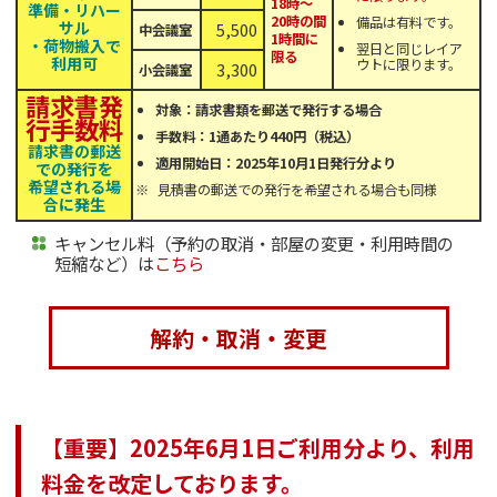
18時〜
準備・リハー
20時の間
備品は有料です。
サル
5,500
中会議室
1時間に
・荷物搬入で
翌日と同じレイア
限る
利用可
ウトに限ります。
3,300
小会議室
請求書発
対象：請求書類を郵送で発行する場合
行手数料
手数料：1通あたり440円（税込）
請求書の郵送
適用開始日：2025年10月1日発行分より
での発行を
希望される場
見積書の郵送での発行を希望される場合も同様
合に発生
キャンセル料（予約の取消・部屋の変更・利用時間の
短縮など）は
こちら
解約・取消・変更
【重要】2025年6月1日ご利用分より、利用
料金を改定しております。