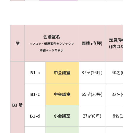
会議室名
定員/学校形
階
面積 ㎡(坪)
※フロア・部屋番号をクリックで
()内は3人掛
詳細ページを表示
B1-a
中会議室
87㎡(26坪)
40名(60名)
B1-c
中会議室
65㎡(20坪)
32名(48名)
B1 階
B1-d
小会議室
27㎡(8坪)
8名(12名)