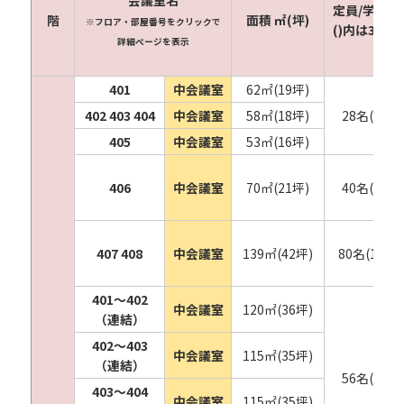
定員/学校形
階
面積 ㎡(坪)
※フロア・部屋番号をクリックで
()内は3人掛
詳細ページを表示
401
中会議室
62㎡(19坪)
402
403
404
中会議室
58㎡(18坪)
28名(42名
405
中会議室
53㎡(16坪)
406
中会議室
70㎡(21坪)
40名(60名
407
408
中会議室
139㎡(42坪)
80名(120名
401〜402
中会議室
120㎡(36坪)
（連結）
402〜403
中会議室
115㎡(35坪)
（連結）
56名(84名
403〜404
中会議室
115㎡(35坪)