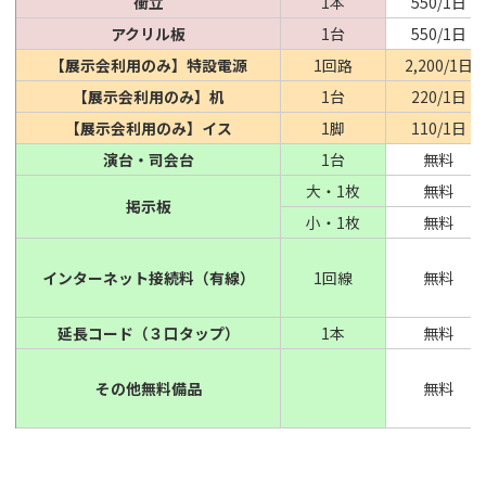
衝立
1本
550/1日
アクリル板
1台
550/1日
【展示会利用のみ】特設電源
1回路
2,200/1日
【展示会利用のみ】机
1台
220/1日
【展示会利用のみ】イス
1脚
110/1日
演台・司会台
1台
無料
大・1枚
無料
掲示板
小・1枚
無料
インターネット接続料（有線）
1回線
無料
延長コード（３口タップ）
1本
無料
その他無料備品
無料