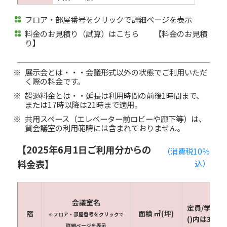
フロア・部屋番号をクリックで詳細ページを表示
料金のお見積り（試算）はこちら
【料金のお見積
り】
展示会とは・・・会議形式以外の状態でご利用いただ
く際の料金です。
超過料金とは・・延長は利用時間の前後1時間まで、
または17時以降は21時まで適用。
共用スペース（エレベーター前ロビーや廊下等）は、
貸会議室の利用範疇には含まれておりません。
【2025年6月1日ご利用分からの
（消費税10％
料金表】
込）
会議室名
定員/学校形
階
面積 ㎡(坪)
※フロア・部屋番号をクリックで
()内は3人掛
詳細ページを表示