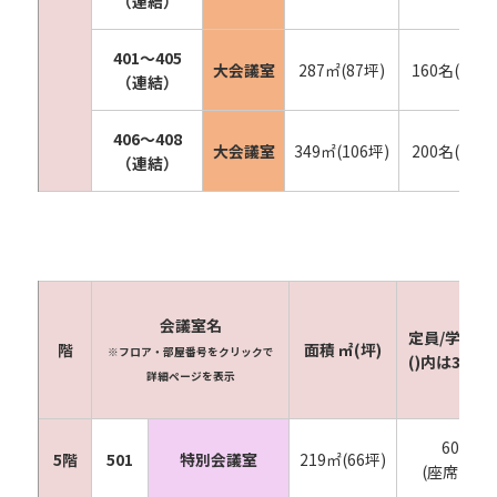
（連結）
401〜405
大会議室
287㎡(87坪)
160名(240名
（連結）
406〜408
大会議室
349㎡(106坪)
200名(300名
（連結）
会議室名
定員/学校形
階
面積 ㎡(坪)
※フロア・部屋番号をクリックで
()内は3人掛
詳細ページを表示
60名
5階
501
特別会議室
219㎡(66坪)
(座席固定)