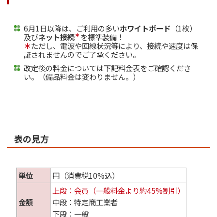
6月1日以降は、ご利用の多い
ホワイトボード
（1枚）
＊
及び
ネット接続
を標準装備！
＊
ただし、電波や回線状況等により、接続や速度は保
証されませんのでご了承ください。
改定後の料金については下記料金表をご確認くださ
い。（備品料金は変わりません。）
表の見方
単位
円（消費税10%込）
上段：会員（一般料金より約45%割引）
金額
中段：特定商工業者
下段：一般