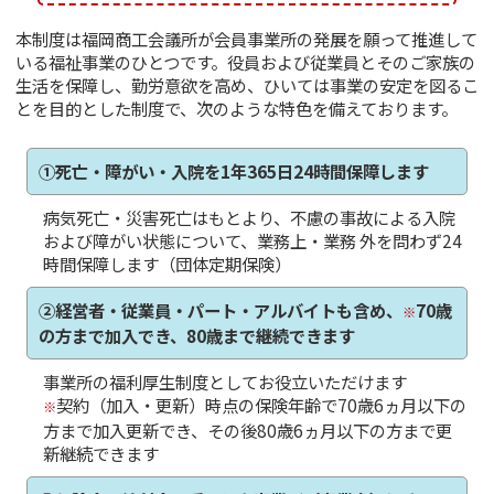
本制度は福岡商工会議所が会員事業所の発展を願って推進して
いる福祉事業のひとつです。役員および従業員とそのご家族の
生活を保障し、勤労意欲を高め、ひいては事業の安定を図るこ
とを目的とした制度で、次のような特色を備えております。
①死亡・障がい・入院を1年365日24時間保障します
病気死亡・災害死亡はもとより、不慮の事故による入院
および障がい状態について、業務上・業務 外を問わず24
時間保障します（団体定期保険）
②経営者・従業員・パート・アルバイトも含め、
70歳
※
の方まで加入でき、80歳まで継続できます
事業所の福利厚生制度としてお役立いただけます
契約（加入・更新）時点の保険年齢で70歳6ヵ月以下の
※
方まで加入更新でき、その後80歳6ヵ月以下の方まで更
新継続できます