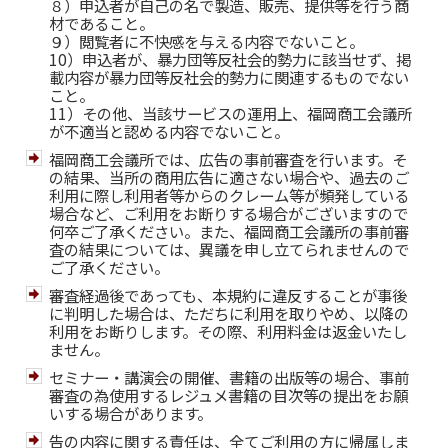
８）申込者が自己の名で製造、販売、提供等を行う商
材であること。
９）閲覧者に不快感を与える内容でないこと。
10）申込者が、暴力団等反社会的勢力に該当せず、掲
載内容が暴力団等反社会的勢力に関連するものでない
こと。
11）その他、当該サービスの運用上、福岡商工会議所
が不適当と認める内容でないこと。
福岡商工会議所では、広告の事前審査を行います。そ
の結果、当所の商用広告に適さない場合や、過去のご
利用に際し利用者等からのクレーム等が頻発している
場合など、ご利用をお断りする場合がございますので
何卒ご了承ください。また、福岡商工会議所の事前審
査の結果については、異議を申し立てられませんので
ご了承ください。
審査経過後であっても、本規約に違反することが事後
に判明した場合は、ただちに利用を取りやめ、以降の
利用をお断りします。その際、利用料金は返金いたし
ません。
セミナー・講演会の開催、書籍の出版等の場合、事前
審査の為使用するレジュメ書籍の目次等の提出をお願
いする場合があります。
告の内容に関する責任は、全てご利用の方に帰属しま