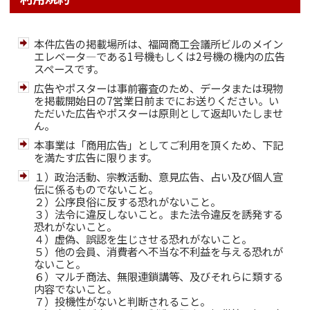
本件広告の掲載場所は、福岡商工会議所ビルのメイン
エレベータ―である1号機もしくは2号機の機内の広告
スペースです。
広告やポスターは事前審査のため、データまたは現物
を掲載開始日の7営業日前までにお送りください。い
ただいた広告やポスターは原則として返却いたしませ
ん。
本事業は「商用広告」としてご利用を頂くため、下記
を満たす広告に限ります。
１）政治活動、宗教活動、意見広告、占い及び個人宣
伝に係るものでないこと。
２）公序良俗に反する恐れがないこと。
３）法令に違反しないこと。また法令違反を誘発する
恐れがないこと。
４）虚偽、誤認を生じさせる恐れがないこと。
５）他の会員、消費者へ不当な不利益を与える恐れが
ないこと。
６）マルチ商法、無限連鎖講等、及びそれらに類する
内容でないこと。
７）投機性がないと判断されること。