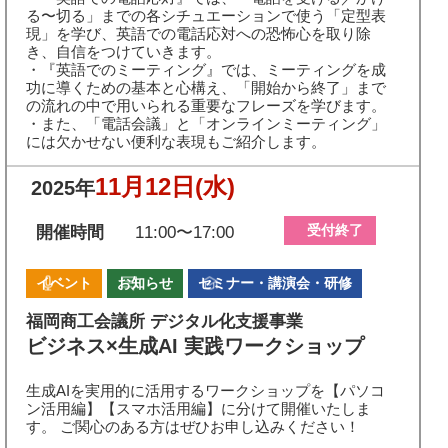
る〜切る」までの各シチュエーションで使う「定型表
現」を学び、英語での電話応対への恐怖心を取り除
き、自信をつけていきます。
・『英語でのミーティング』では、ミーティングを成
功に導くための基本と心構え、「開始から終了」まで
の流れの中で用いられる重要なフレーズを学びます。
・また、「電話会議」と「オンラインミーティング」
には欠かせない便利な表現もご紹介します。
11月12日
(水)
2025年
受付終了
開催時間
11:00〜17:00
イベント
お知らせ
セミナー・講演会・研修
福岡商工会議所 デジタル化支援事業
ビジネス×生成AI 実践ワークショップ
生成AIを実用的に活用するワークショップを【パソコ
ン活用編】【スマホ活用編】に分けて開催いたしま
す。 ご関心のある方はぜひお申し込みください！