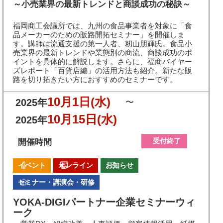
～小売業界の最新トレンドと商談成功の秘訣～
福岡商工会議所では、九州の食品事業者を対象に「食
品メーカーのための販路開拓セミナー」を開催しま
す。講師は流通支援の第一人者、籾山朋輝氏。食品小
売業界の最新トレンドや業態別の商流、商談成功のポ
イントを具体的に解説します。さらに、福商バイヤー
ズレポート「百貨店編」の活用方法も紹介。新たな販
路を切り拓きたい方におすすめのセミナーです。
10月1日
(水)
2025年
〜
10月15日
(水)
2025年
受付終了
開催時間
イベント
オンライン
お知らせ
セミナー・講演会・研修
YOKA-DIGIパートナー企業セミナーウィ
ーク