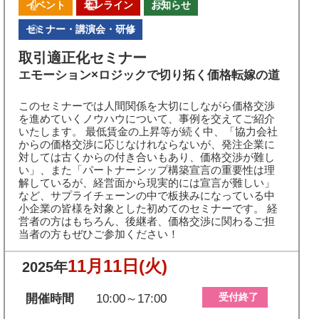
イベント
オンライン
お知らせ
セミナー・講演会・研修
取引適正化セミナー
エモーション×ロジックで切り拓く価格転嫁の道
このセミナーでは人間関係を大切にしながら価格交渉
を進めていくノウハウについて、事例を交えてご紹介
いたします。 最低賃金の上昇等が続く中、「協力会社
からの価格交渉に応じなけれならないが、発注企業に
対しては古くからの付き合いもあり、価格交渉が難し
い」、また「パートナーシップ構築宣言の重要性は理
解しているが、経営面から現実的には宣言が難しい」
など、サプライチェーンの中で板挟みになっている中
小企業の皆様を対象とした初めてのセミナーです。 経
営者の方はもちろん、後継者、価格交渉に関わるご担
当者の方もぜひご参加ください！
11月11日
(火)
2025年
受付終了
開催時間
10:00～17:00