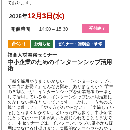
ております。
12月3日
(水)
2025年
受付終了
開催時間
14:00～15:30
イベント
お知らせ
セミナー・講演会・研修
福商人材開発セミナー
中小企業のためのインターンシップ活用
術
「新卒採用がうまくいかない」「インターンシップっ
て本当に必要？」そんなお悩み、ありませんか？ 学生
の８割以上が、インターンシップを企業選考の一環と
して活用している今、インターンシップは採用活動に
欠かせない存在となっています。しかし、「うちの規
模では難しい」 「やり方がわからない」 「実施してい
るけどうまくいかない」といった声も多く、中小企業
にとってはハードルが高いと感じられることも事実で
す。 本セミナーでは、インターンシップの基本から採
用につなげる仕掛けまで、実践的なノウハウをわかり