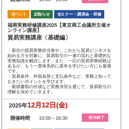
イベント
お知らせ
セミナー・講演会・研修
福商実務研修講座2025【東京商工会議所主催オ
ンライン講座】
貿易実務講座〔基礎編〕
・新任の貿易実務担当者や、これから貿易ビジネスを
始める方を対象に、貿易取引の一連の流れと基礎的な
実務知識を解説します。また、一応の貿易実務経験は
あるが、もう一度体系的に基本を学びたい方にも最適
です。
・貿易条件、外国為替と支払条件など、実務上知って
おきたいポイントを学びます。
・船積書類の作成など実務演習を通じて、貿易取引の
理解を深めていきます。
12月12日
(金)
2025年
受付終了
開催時間
10:00～16:30