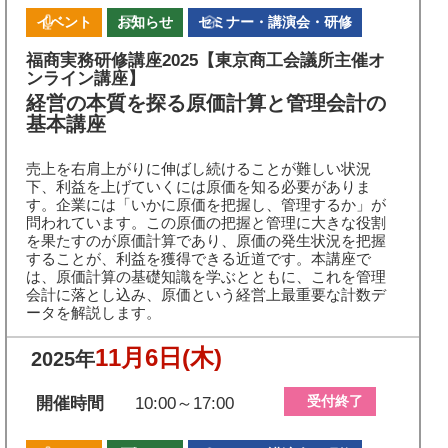
イベント
お知らせ
セミナー・講演会・研修
福商実務研修講座2025【東京商工会議所主催オ
ンライン講座】
経営の本質を探る原価計算と管理会計の
基本講座
売上を右肩上がりに伸ばし続けることが難しい状況
下、利益を上げていくには原価を知る必要がありま
す。企業には「いかに原価を把握し、管理するか」が
問われています。この原価の把握と管理に大きな役割
を果たすのが原価計算であり、原価の発生状況を把握
することが、利益を獲得できる近道です。本講座で
は、原価計算の基礎知識を学ぶとともに、これを管理
会計に落とし込み、原価という経営上最重要な計数デ
ータを解説します。
11月6日
(木)
2025年
受付終了
開催時間
10:00～17:00