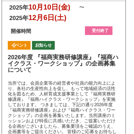
10月10日
(金)
2025年
〜
12月6日
(土)
2025年
受付終了
開催時間
イベント
お知らせ
2026年度 『福商実務研修講座』『福商ハ
イクラス・ワークショップ』の企画募集
について
当所では、会員企業等の経営者や社員の能力向上によ
り、各社の生産性向上を促し、もって地域経済の活性
化を図るため、人材育成支援事業として『福商実務研
修講座』『福商ハイクラス・ワークショップ』を実施
しております。 つきましては、下記の通り2026年度
『福商実務研修講座』および『福商ハイクラス・ワー
クショップ』の企画を募集いたします。当所講座のミ
ッションおよび特長に共感いただき、ご提案いただけ
る企画がございましたら、募集要項をご確認のうえ、
企画書等をご提出ください。 皆様のご応募をお待ちし