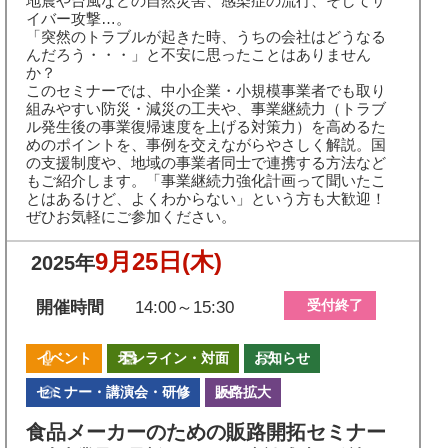
地震や台風などの自然災害、感染症の流行、そしてサ
イバー攻撃…。
「突然のトラブルが起きた時、うちの会社はどうなる
んだろう・・・」と不安に思ったことはありません
か？
このセミナーでは、中小企業・小規模事業者でも取り
組みやすい防災・減災の工夫や、事業継続力（トラブ
ル発生後の事業復帰速度を上げる対策力）を高めるた
めのポイントを、事例を交えながらやさしく解説。国
の支援制度や、地域の事業者同士で連携する方法など
もご紹介します。「事業継続力強化計画って聞いたこ
とはあるけど、よくわからない」という方も大歓迎！
ぜひお気軽にご参加ください。
9月25日
(木)
2025年
受付終了
開催時間
14:00～15:30
イベント
オンライン・対面
お知らせ
セミナー・講演会・研修
販路拡大
食品メーカーのための販路開拓セミナー