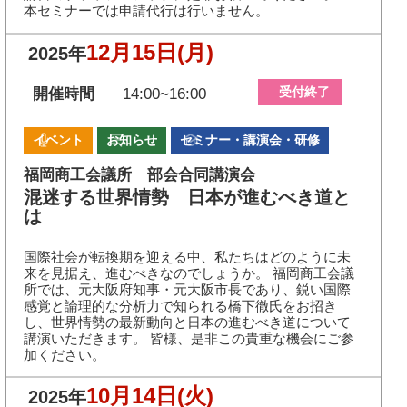
本セミナーでは申請代行は行いません。
12月15日
(月)
2025年
受付終了
開催時間
14:00~16:00
イベント
お知らせ
セミナー・講演会・研修
福岡商工会議所 部会合同講演会
混迷する世界情勢 日本が進むべき道と
は
国際社会が転換期を迎える中、私たちはどのように未
来を見据え、進むべきなのでしょうか。 福岡商工会議
所では、元大阪府知事・元大阪市長であり、鋭い国際
感覚と論理的な分析力で知られる橋下徹氏をお招き
し、世界情勢の最新動向と日本の進むべき道について
講演いただきます。 皆様、是非この貴重な機会にご参
加ください。
10月14日
(火)
2025年