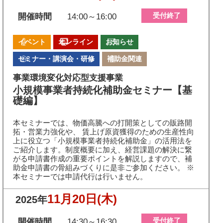
受付終了
開催時間
14:00～16:00
イベント
オンライン
お知らせ
セミナー・講演会・研修
補助金関連
事業環境変化対応型支援事業
小規模事業者持続化補助金セミナー【基
礎編】
本セミナーでは、物価高騰への打開策としての販路開
拓・営業力強化や、 賃上げ原資獲得のための生産性向
上に役立つ「小規模事業者持続化補助金」の活用法を
ご紹介します。制度概要に加え、経営課題の解決に繋
がる申請書作成の重要ポイントを解説しますので、補
助金申請書の骨組みづくりに是非ご参加ください。 ※
本セミナーでは申請代行は行いません。
11月20日
(木)
2025年
受付終了
開催時間
14:30～16:30