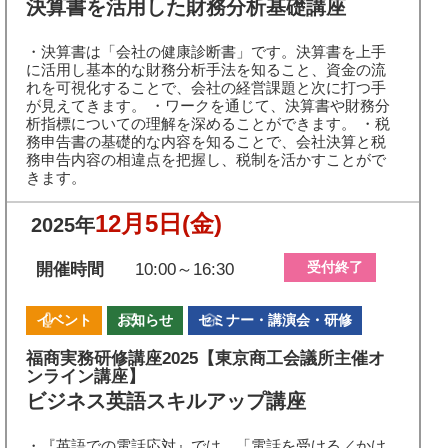
決算書を活用した財務分析基礎講座
・決算書は「会社の健康診断書」です。決算書を上手
に活用し基本的な財務分析手法を知ること、資金の流
れを可視化することで、会社の経営課題と次に打つ手
が見えてきます。 ・ワークを通じて、決算書や財務分
析指標についての理解を深めることができます。 ・税
務申告書の基礎的な内容を知ることで、会社決算と税
務申告内容の相違点を把握し、税制を活かすことがで
きます。
12月5日
(金)
2025年
受付終了
開催時間
10:00～16:30
イベント
お知らせ
セミナー・講演会・研修
福商実務研修講座2025【東京商工会議所主催オ
ンライン講座】
ビジネス英語スキルアップ講座
・『英語での電話応対』では、「電話を受ける／かけ