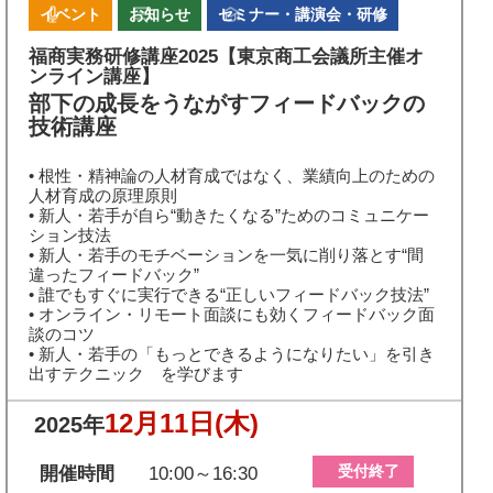
イベント
お知らせ
セミナー・講演会・研修
福商実務研修講座2025【東京商工会議所主催オ
ンライン講座】
部下の成長をうながすフィードバックの
技術講座
• 根性・精神論の人材育成ではなく、業績向上のための
人材育成の原理原則
• 新人・若手が自ら“動きたくなる”ためのコミュニケー
ション技法
• 新人・若手のモチベーションを一気に削り落とす“間
違ったフィードバック”
• 誰でもすぐに実行できる“正しいフィードバック技法”
• オンライン・リモート面談にも効くフィードバック面
談のコツ
• 新人・若手の「もっとできるようになりたい」を引き
出すテクニック を学びます
12月11日
(木)
2025年
受付終了
開催時間
10:00～16:30