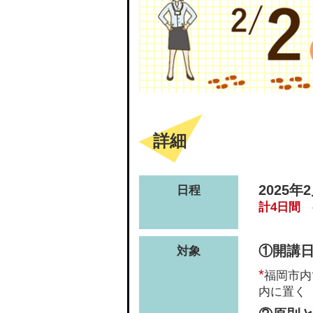
詳細
2025
日程
計4日間 各
①開講
対象
*
福岡市内
内に置く