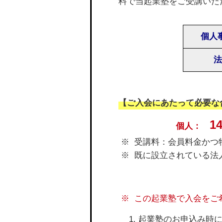
料で当起業塾をご受講いた
個人
法
【ご入会にあたって必要な
1
個人：
受講料：会員料金かつ
既に設立されている法
この起業塾で入会をご
起業塾のお申込み時