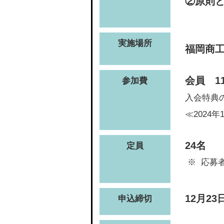
②原則と
実施場所
福岡商
会員 11
参加費
入会特典
≪2024
24名
定員
応募
12月23
申込締切