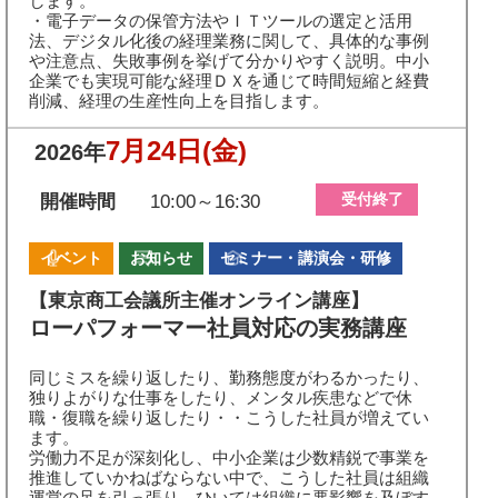
します。
・電子データの保管方法やＩＴツールの選定と活用
法、デジタル化後の経理業務に関して、具体的な事例
や注意点、失敗事例を挙げて分かりやすく説明。中小
企業でも実現可能な経理ＤＸを通じて時間短縮と経費
削減、経理の生産性向上を目指します。
7月24日
(金)
2026年
受付終了
開催時間
10:00～16:30
イベント
お知らせ
セミナー・講演会・研修
【東京商工会議所主催オンライン講座】
ローパフォーマー社員対応の実務講座
同じミスを繰り返したり、勤務態度がわるかったり、
独りよがりな仕事をしたり、メンタル疾患などで休
職・復職を繰り返したり・・こうした社員が増えてい
ます。
労働力不足が深刻化し、中小企業は少数精鋭で事業を
推進していかねばならない中で、こうした社員は組織
運営の足を引っ張り、ひいては組織に悪影響を及ぼす