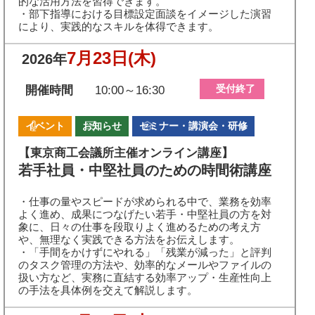
的な活用方法を習得できます。
・部下指導における目標設定面談をイメージした演習
により、実践的なスキルを体得できます。
7月23日
(木)
2026年
受付終了
開催時間
10:00～16:30
イベント
お知らせ
セミナー・講演会・研修
【東京商工会議所主催オンライン講座】
若手社員・中堅社員のための時間術講座
・仕事の量やスピードが求められる中で、業務を効率
よく進め、成果につなげたい若手・中堅社員の方を対
象に、日々の仕事を段取りよく進めるための考え方
や、無理なく実践できる方法をお伝えします。
・「手間をかけずにやれる」「残業が減った」と評判
のタスク管理の方法や、効率的なメールやファイルの
扱い方など、実務に直結する効率アップ・生産性向上
の手法を具体例を交えて解説します。