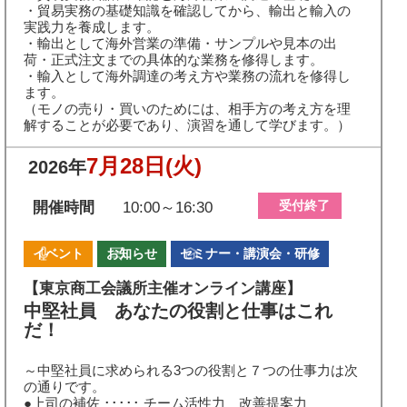
・貿易実務の基礎知識を確認してから、輸出と輸入の
実践力を養成します。
・輸出として海外営業の準備・サンプルや見本の出
荷・正式注文までの具体的な業務を修得します。
・輸入として海外調達の考え方や業務の流れを修得し
ます。
（モノの売り・買いのためには、相手方の考え方を理
解することが必要であり、演習を通して学びます。）
7月28日
(火)
2026年
受付終了
開催時間
10:00～16:30
イベント
お知らせ
セミナー・講演会・研修
【東京商工会議所主催オンライン講座】
中堅社員 あなたの役割と仕事はこれ
だ！
～中堅社員に求められる3つの役割と７つの仕事力は次
の通りです。
●上司の補佐 ･････ チーム活性力 改善提案力