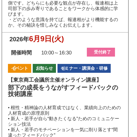
側です。どちらにも必要な観点が存在し、報連相は上
司部下の歩み寄りであることをワークから体感的に学
びます。
・どのような意識を持てば、報連相がより機能するの
か。その秘訣を惜しみなくお伝えします。
6月9日
(火)
2026年
受付終了
開催時間
10:00～16:30
イベント
お知らせ
セミナー・講演会・研修
【東京商工会議所主催オンライン講座】
部下の成長をうながすフィードバックの
技術講座
• 根性・精神論の人材育成ではなく、業績向上のための
人材育成の原理原則
• 新人・若手が自ら“動きたくなる”ためのコミュニケー
ション技法
• 新人・若手のモチベーションを一気に削り落とす“間
違ったフィードバック”