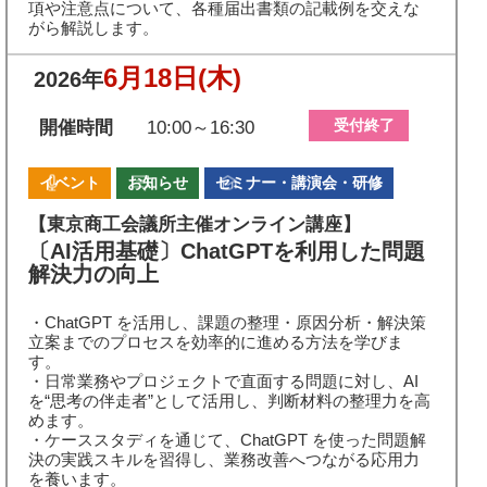
項や注意点について、各種届出書類の記載例を交えな
がら解説します。
6月18日
(木)
2026年
受付終了
開催時間
10:00～16:30
イベント
お知らせ
セミナー・講演会・研修
【東京商工会議所主催オンライン講座】
〔AI活用基礎〕ChatGPTを利用した問題
解決力の向上
・ChatGPT を活用し、課題の整理・原因分析・解決策
立案までのプロセスを効率的に進める方法を学びま
す。
・日常業務やプロジェクトで直面する問題に対し、AI
を“思考の伴走者”として活用し、判断材料の整理力を高
めます。
・ケーススタディを通じて、ChatGPT を使った問題解
決の実践スキルを習得し、業務改善へつながる応用力
を養います。