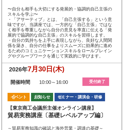
〜自分も相手も大切にする発展的・協調的自己主張の
スキルを学ぶ〜
・「アサーティブ」とは、「自己主張する」という意
味ですが、当講座では、一方的な「自己主張」ではな
く相手を尊重しながら自分の意見を率直に伝える「発
展的で協調的な自己主張」のスキルを習得します。
・自分の気持ちを上手に表現しながら、良好な人間関
係を築き、自分の仕事をよりスムーズに効果的に進め
るためのコミュニケーションスキルをロールプレイン
グやグループワークを通じて実践的に学びます。
7月30日
(木)
2026年
受付終了
開催時間
10:00～16:00
イベント
お知らせ
セミナー・講演会・研修
【東京商工会議所主催オンライン講座】
貿易実務講座〔基礎レベルアップ編〕
～貿易実務知識の確認と海外営業・調達の基礎～