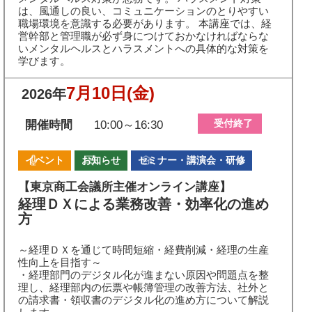
は、風通しの良い、コミュニケーションのとりやすい
職場環境を意識する必要があります。 本講座では、経
営幹部と管理職が必ず身につけておかなければならな
いメンタルヘルスとハラスメントへの具体的な対策を
学びます。
7月10日
(金)
2026年
受付終了
開催時間
10:00～16:30
イベント
お知らせ
セミナー・講演会・研修
【東京商工会議所主催オンライン講座】
経理ＤＸによる業務改善・効率化の進め
方
～経理ＤＸを通じて時間短縮・経費削減・経理の生産
性向上を目指す～
・経理部門のデジタル化が進まない原因や問題点を整
理し、経理部内の伝票や帳簿管理の改善方法、社外と
の請求書・領収書のデジタル化の進め方について解説