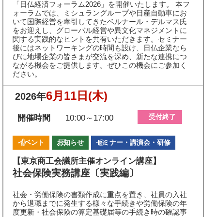
「日仏経済フォーラム2026」を開催いたします。 本フ
ォーラムでは、ミシュラングループや日産自動車にお
いて国際経営を牽引してきたベルナール・デルマス氏
をお迎えし、グローバル経営や異文化マネジメントに
関する実践的なヒントを共有いただきます。セミナー
後にはネットワーキングの時間も設け、日仏企業なら
びに地場企業の皆さまが交流を深め、新たな連携につ
ながる機会をご提供します。ぜひこの機会にご参加く
ださい。
6月11日
(木)
2026年
受付終了
開催時間
10:00～17:00
イベント
お知らせ
セミナー・講演会・研修
【東京商工会議所主催オンライン講座】
社会保険実務講座〔実践編〕
社会・労働保険の書類作成に重点を置き、社員の入社
から退職までに発生する様々な手続きや労働保険の年
度更新・社会保険の算定基礎届等の手続き時の確認事