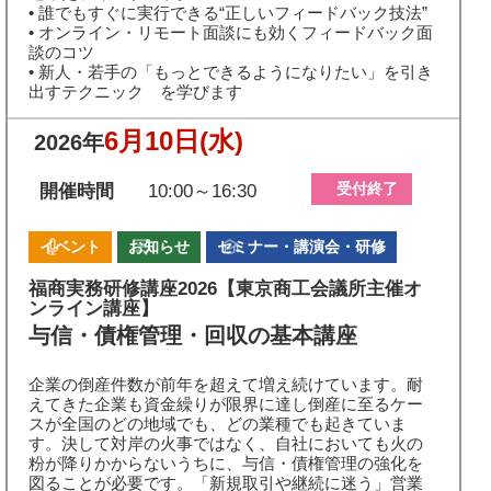
• 誰でもすぐに実行できる“正しいフィードバック技法”
• オンライン・リモート面談にも効くフィードバック面
談のコツ
• 新人・若手の「もっとできるようになりたい」を引き
出すテクニック を学びます
6月10日
(水)
2026年
受付終了
開催時間
10:00～16:30
イベント
お知らせ
セミナー・講演会・研修
福商実務研修講座2026【東京商工会議所主催オ
ンライン講座】
与信・債権管理・回収の基本講座
企業の倒産件数が前年を超えて増え続けています。耐
えてきた企業も資金繰りが限界に達し倒産に至るケー
スが全国のどの地域でも、どの業種でも起きていま
す。決して対岸の火事ではなく、自社においても火の
粉が降りかからないうちに、与信・債権管理の強化を
図ることが必要です。「新規取引や継続に迷う」営業