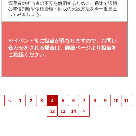
管理者や担当者の不安を解消するために、迅速で適切
な与信判断や債権管理・回収の実践方法を今一度見直
してみましょう。
※イベント毎に担当が異なりますので、お問い
合わせをされる場合は、詳細ページより担当を
ご確認ください。
<
1
2
3
4
5
6
7
8
9
10
11
12
13
14
>