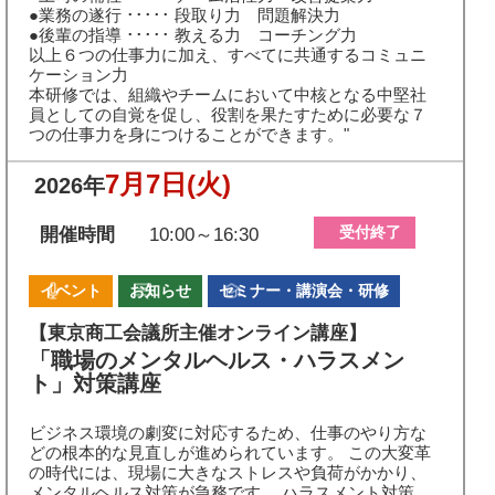
●業務の遂行 ･････ 段取り力 問題解決力
●後輩の指導 ･････ 教える力 コーチング力
以上６つの仕事力に加え、すべてに共通するコミュニ
ケーション力
本研修では、組織やチームにおいて中核となる中堅社
員としての自覚を促し、役割を果たすために必要な７
つの仕事力を身につけることができます。"
7月7日
(火)
2026年
受付終了
開催時間
10:00～16:30
イベント
お知らせ
セミナー・講演会・研修
【東京商工会議所主催オンライン講座】
「職場のメンタルヘルス・ハラスメン
ト」対策講座
ビジネス環境の劇変に対応するため、仕事のやり方な
どの根本的な見直しが進められています。 この大変革
の時代には、現場に大きなストレスや負荷がかかり、
メンタルヘルス対策が急務です。 ハラスメント対策