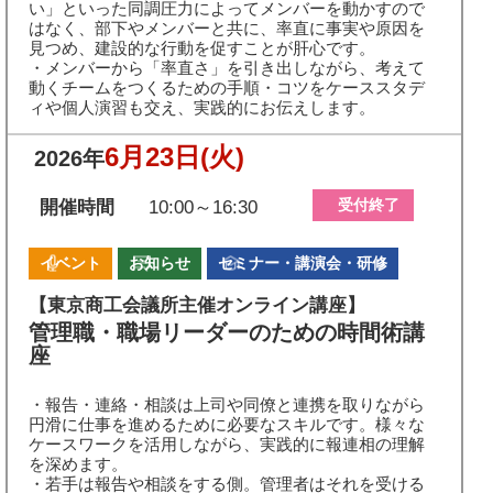
い」といった同調圧力によってメンバーを動かすので
はなく、部下やメンバーと共に、率直に事実や原因を
見つめ、建設的な行動を促すことが肝心です。
・メンバーから「率直さ」を引き出しながら、考えて
動くチームをつくるための手順・コツをケーススタデ
ィや個人演習も交え、実践的にお伝えします。
6月23日
(火)
2026年
受付終了
開催時間
10:00～16:30
イベント
お知らせ
セミナー・講演会・研修
【東京商工会議所主催オンライン講座】
管理職・職場リーダーのための時間術講
座
・報告・連絡・相談は上司や同僚と連携を取りながら
円滑に仕事を進めるために必要なスキルです。様々な
ケースワークを活用しながら、実践的に報連相の理解
を深めます。
・若手は報告や相談をする側。管理者はそれを受ける