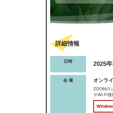
詳細情報
日時
2025
オンライ
会 場
ZOOM
※Wi-
Wind