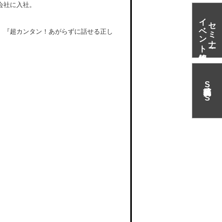
会社に入社。
イベント情報
セミナー・
、『超カンタン！あがらずに話せる正し
S
N
S