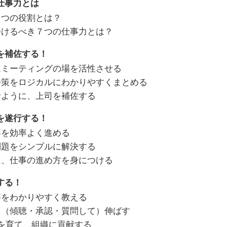
仕事力とは
３つの役割とは？
つけるべき７つの仕事力とは？
を補佐する！
ムミーティングの場を活性させる
善策をロジカルにわかりやすくまとめる
むように、上司を補佐する
を遂行する！
事を効率よく進める
問題をシンプルに解決する
に、仕事の進め方を身につける
する！
事をわかりやすく教える
を（傾聴・承認・質問して）伸ばす
を育て、組織に貢献する