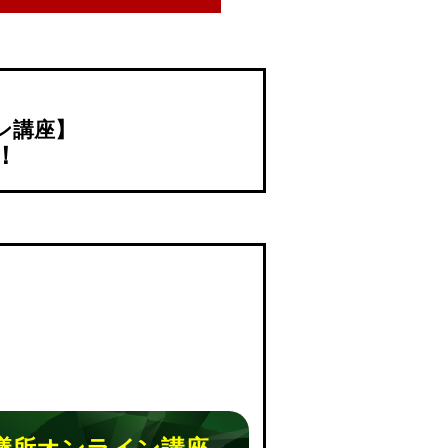
ン講座】
！