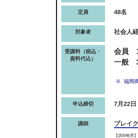
48名
定員
社会人経
対象者
会員 1
受講料（税込・
資料代込）
一般 3
福岡
7月22
申込締切
ブレイ
講師
【講師略歴】