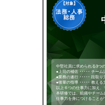
中堅社員に求められる3つ
●上司の補佐 ･････ チ
●業務の遂行 ･････ 段取
●後輩の指導 ･････ 教
以上６つの仕事力に加え、
本研修では、組織やチーム
仕事力を身につけることが