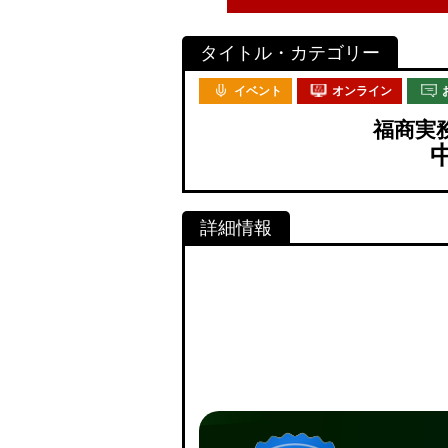
イベント
オンライン
福商実