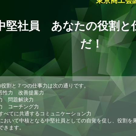
東京商工会
中堅社員 あなたの役割と
だ！
の役割と７つの仕事力は次の通りです。
ーム活性力 改善提案力
り力 問題解決力
える力 コーチング力
すべてに共通するコミュニケーション力
において中核となる中堅社員としての自覚を促し、役割を
できます。