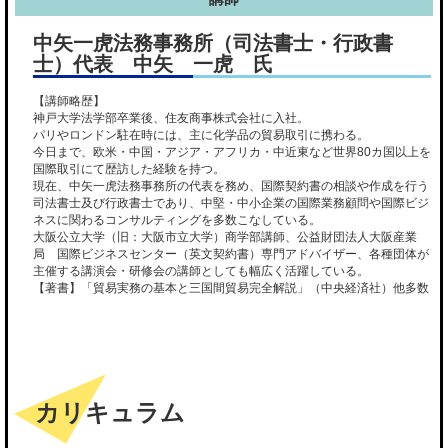
中矢一虎法務事務所（司法書士・行政書
士）代表 中矢 一虎 氏
【講師略歴】
神戸大学法学部卒業後、住友商事株式会社に入社。
パリやロンドン駐在時には、主に化学品の貿易取引に携わる。
今日まで、欧米・中国・アジア・アフリカ・中近東など世界80カ国以上を
国際取引にて歴訪した経験を持つ。
現在、中矢一虎法務事務所の代表を務め、国際契約書の相談や作成を行う
司法書士及び行政書士であり、中堅・中小企業の国際業務顧問や国際ビジ
ネスに関わるコンサルティングを多数こなしている。
大阪公立大学（旧：大阪市立大学）商学部講師、公益財団法人大阪産業
局 国際ビジネスセンター（英文契約書）専門アドバイザー、各種団体が
主催する講演会・研修会の講師としても幅広く活躍している。
【著書】「貿易実務の基本と三国間貿易完全解説」（中央経済社）他多数
カリキュラム