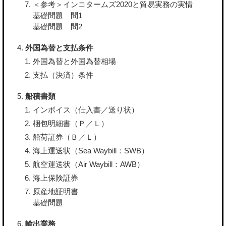
＜参考＞インコタームズ2020と貿易実務の実情
基礎問題 問1
基礎問題 問2
外国為替と支払条件
外国為替と外国為替相場
支払（決済）条件
船積書類
インボイス（仕入書／送り状）
梱包明細書（Ｐ／Ｌ）
船荷証券（Ｂ／Ｌ）
海上運送状（Sea Waybill：SWB）
航空運送状（Air Waybill：AWB）
海上保険証券
原産地証明書
基礎問題
輸出業務