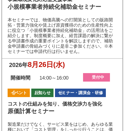
小規模事業者持続化補助金セミナー
本セミナーでは、物価高騰への打開策としての販路開
拓・営業力強化や賃上げ原資獲得のための生産性向上
に役立つ「小規模事業者持続化補助金」の活用法をご
紹介します。制度概要に加え、経営課題の解決に繋が
る申請書作成の重要ポイントを解説しますので、補助
金申請書の骨組みづくりに是非ご参加ください。※本
セミナーでは申請代行は行いません。
8月26日
(水)
2026年
受付中
開催時間
14:00～16:00
イベント
お知らせ
セミナー・講演会・研修
コストの仕組みを知り、価格交渉力を強化
原価計算セミナー
製造業だけでなく、サービス業をはじめ、あらゆる業
種において「コスト管理」をしっかり行うことは、価