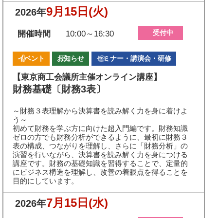
9月15日
(火)
2026年
受付中
開催時間
10:00～16:30
イベント
お知らせ
セミナー・講演会・研修
【東京商工会議所主催オンライン講座】
財務基礎〔財務3表〕
～財務３表理解から決算書を読み解く力を身に着けよ
う～
初めて財務を学ぶ方に向けた超入門編です。財務知識
ゼロの方でも財務分析ができるように、最初に財務３
表の構成、つながりを理解し、さらに「財務分析」の
演習を行いながら、決算書を読み解く力を身につける
講座です。財務の基礎知識を習得することで、定量的
にビジネス構造を理解し、改善の着眼点を得ることを
目的にしています。
7月15日
(水)
2026年