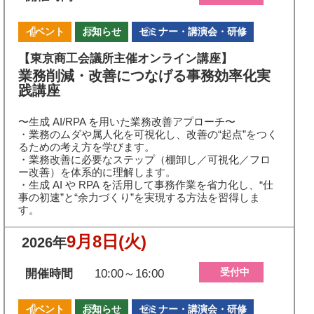
イベント
お知らせ
セミナー・講演会・研修
【東京商工会議所主催オンライン講座】
業務削減・改善につなげる事務効率化実
践講座
〜生成 AI/RPA を用いた業務改善アプローチ〜
・業務のムダや属人化を可視化し、改善の“起点”をつく
るための考え方を学びます。
・業務改善に必要なステップ（棚卸し／可視化／フロ
ー改善）を体系的に理解します。
・生成 AI や RPA を活用して事務作業を省力化し、“仕
事の初速”と“余力づくり”を実現する方法を習得しま
す。
9月8日
(火)
2026年
受付中
開催時間
10:00～16:00
イベント
お知らせ
セミナー・講演会・研修