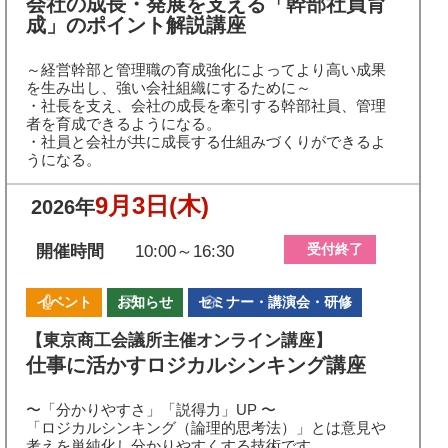
会社の成長・発展を支える「幹部社員育
成」のポイント解説講座
～経営幹部と管理職の育成強化によってより高い成果
を生み出し、強い会社組織にするために～
・社長を支え、会社の成長を牽引する幹部社員、管理
者を育成できるようになる。
・社員と会社が共に成長する仕組みづくりができるよ
うになる。
9月3日
(木)
2026年
受付終了
開催時間
10:00～16:30
イベント
お知らせ
セミナー・講演会・研修
【東京商工会議所主催オンライン講座】
仕事に活かすロジカルシンキング講座
〜「分かりやすさ」「説得力」UP 〜
「ロジカルシンキング（論理的思考法）」とは意見や
考えを単純化し分かりやすくする技術です。