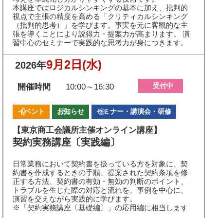
本講座ではロジカルシンキングの基本に加え、批判的
視点で主張の精度を高める「クリティカルシンキング
（批判的思考）」を学びます。事実を元に客観的な主
張を導くことにより説得力・提案力が高まります。 演
習中心のセミナーで実践的な思考力が身につきます。
9月2日
(水)
2026年
受付中
開催時間
10:00～16:30
イベント
お知らせ
セミナー・講演会・研修
【東京商工会議所主催オンライン講座】
契約実務講座〔実践編〕
日常業務において契約書を扱っている方を対象に、契
約書を作成するときの手順、提案された契約条項を修
正する方法、契約書の有効・無効の判断のポイント、
トラブルを生じた際の対応と流れを、事例を中心に、
演習を交えながら実践的に学びます。
※「契約実務講座〔基礎編〕」の応用編に相当します