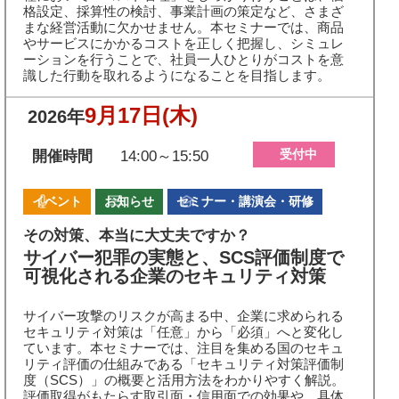
格設定、採算性の検討、事業計画の策定など、さまざ
まな経営活動に欠かせません。本セミナーでは、商品
やサービスにかかるコストを正しく把握し、シミュレ
ーションを行うことで、社員一人ひとりがコストを意
識した行動を取れるようになることを目指します。
9月17日
(木)
2026年
受付中
開催時間
14:00～15:50
イベント
お知らせ
セミナー・講演会・研修
その対策、本当に大丈夫ですか？
サイバー犯罪の実態と、SCS評価制度で
可視化される企業のセキュリティ対策
サイバー攻撃のリスクが高まる中、企業に求められる
セキュリティ対策は「任意」から「必須」へと変化し
ています。本セミナーでは、注目を集める国のセキュ
リティ評価の仕組みである「セキュリティ対策評価制
度（SCS）」の概要と活用方法をわかりやすく解説。
評価取得がもたらす取引面・信用面での効果や、具体