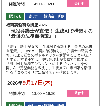
受付中
開催時間
14:00～16:00
お知らせ
セミナー・講演会・研修
福商実務研修講座2026
「現役弁護士が直伝！ 生成AIで構築する
『最強の法務自衛策』」
「現役弁護士が直伝！ 生成AIで構築する『最強の法務
自衛策』」" text="「契約確認待ち」「弁護士の確認待
ち」による経営のボトルネックを解消することを狙い
とする。本講座では、現役弁護士が実務で実践する
「汎用AIを法務アシスタントにするノウハウ」を公
開。AIで定型業務を即決し、重要局面に専門家を活用
する「攻めと守りの法務体制」を構築します。
9月17日
(木)
2026年
受付中
開催時間
13:00～16:30
お知らせ
セミナー・講演会・研修