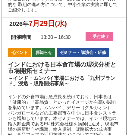
的な 取組の進め方について、中小企業の実務に即して
ご紹介します。
7月29日
(水)
2026年
受付終了
開催時間
13:30～16:30
イベント
お知らせ
セミナー・講演会・研修
インドにおける日本食市場の現状分析と
市場開拓セミナー
～インド・ムンバイ市場における「九州ブラン
ド」浸透・販路開拓事業～
インドの外食市場は急成長を続けており、日本食は
「健康的」「高品質」といったイメージから高い関心
を集めています。ムンバイ、デリー（グルガオン）、
バンガロールなどの主要都市を中心に日本食レストラ
ンも増加しています。本セミナーでは、インド現地の
輸入卸企業であるEIJ株式会社様を講師に迎え、現地市
場の最新動向や課題、輸入規制、販路拡大の成功事
例、食品フェアの活用方法などについてご紹介しま