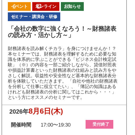
イベント
オンライン
お知らせ
セミナー・講演会・研修
「会社の数字に強くなろう！～財務諸表
の読み方・活かし方～」
財務諸表を読み解くチカラ」を身につけませんか！？
本セミナーでは、財務諸表を理解するために必要な知
識を体系的に学ぶことができる「ビジネス会計検定試
験」（※）の内容を一部ご紹介しながら、貸借対照表
や損益計算書といった財務諸表の仕組みと読み方をや
さしく解説。収益性や安全性など基本的な財務諸表分
析を体験していただきます。 「自社や他社の財務諸表
を分析して仕事に役立てたい」、「簿記の知識はある
けれども財務諸表の分析に関してはこれから・・・」
という方にオススメのセミナーです。
8月6日
(木)
2026年
受付終了
開催時間
17:00〜19:30