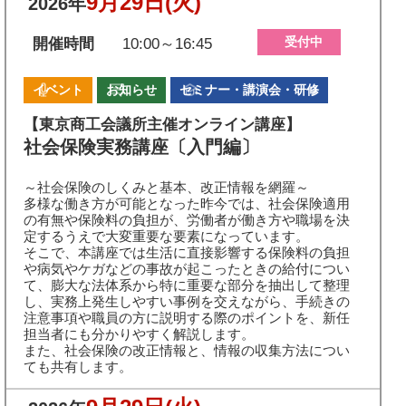
9月29日
(火)
2026年
受付中
開催時間
10:00～16:45
イベント
お知らせ
セミナー・講演会・研修
【東京商工会議所主催オンライン講座】
社会保険実務講座〔入門編〕
～社会保険のしくみと基本、改正情報を網羅～
多様な働き方が可能となった昨今では、社会保険適用
の有無や保険料の負担が、労働者が働き方や職場を決
定するうえで大変重要な要素になっています。
そこで、本講座では生活に直接影響する保険料の負担
や病気やケガなどの事故が起こったときの給付につい
て、膨大な法体系から特に重要な部分を抽出して整理
し、実務上発生しやすい事例を交えながら、手続きの
注意事項や職員の方に説明する際のポイントを、新任
担当者にも分かりやすく解説します。
また、社会保険の改正情報と、情報の収集方法につい
ても共有します。