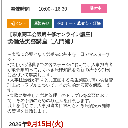
受付中
開催時間
10:00～16:30
イベント
お知らせ
セミナー・講演会・研修
【東京商工会議所主催オンライン講座】
労働法実務講座〔入門編〕
～実務に必要となる労働法の基本を一日でマスターす
る～
• 採用から退職までの各ステージにおいて、人事担当者
が最低限知っておくべき法律知識を最新の法令や判例
に基づいて解説します。
• 人事担当者が日常的に直面する発生頻度の高い労務管
理上のトラブルについて、その法的対応策を解説しま
す。
• 実際に発生した労務管理上のトラブルを念頭におい
て、その予防のための取組みを解説します。
以上を通じて、人事担当者に求められる法的実践知識
の習得を目指します。
9月15日
(火)
2026年