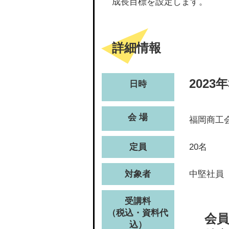
成長目標を設定します。
詳細情報
2023年
日時
会 場
福岡商工
定員
20名
対象者
中堅社員
受講料
（税込・資料代
会員
込）