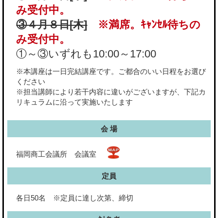
み受付中。
③４月８日[木]
※満席。ｷｬﾝｾﾙ待ちの
み受付中。
①～③いずれも10:00～17:00
※本講座は一日完結講座です。ご都合のいい日程をお選び
ください
※担当講師により若干内容に違いがございますが、下記カ
リキュラムに沿って実施いたします
会 場
福岡商工会議所 会議室
定員
各日50名 ※定員に達し次第、締切