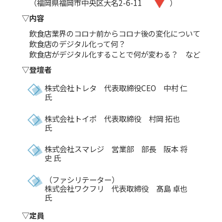
（福岡県福岡市中央区大名2-6-11
）
▽内容
飲食店業界のコロナ前からコロナ後の変化について
飲食店のデジタル化って何？
飲食店がデジタル化することで何が変わる？ など
▽登壇者
株式会社トレタ 代表取締役CEO 中村 仁
氏
株式会社トイポ 代表取締役 村岡 拓也
氏
株式会社スマレジ 営業部 部長 阪本 将
史 氏
（ファシリテーター）
株式会社ワクフリ 代表取締役 髙島 卓也
氏
▽定員