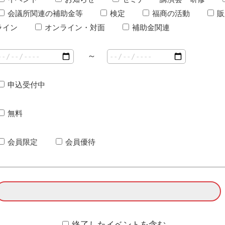
会議所関連の補助金等
検定
福商の活動
販
ライン
オンライン・対面
補助金関連
～
申込受付中
無料
会員限定
会員優待
終了したイベントを含む