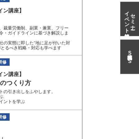
イン講座】
イベント情報
セミナー・
、裁量労働制、副業・兼業、フリー
令・ガイドラインに基づき解説しま
社の実態に即した“地に足が付いた対
がとるべき戦略・対応も学べます
S
N
S
研修
イン講座】
のつくり方
トの引き出しをふやします。
ぶ
イントを学ぶ
研修
」