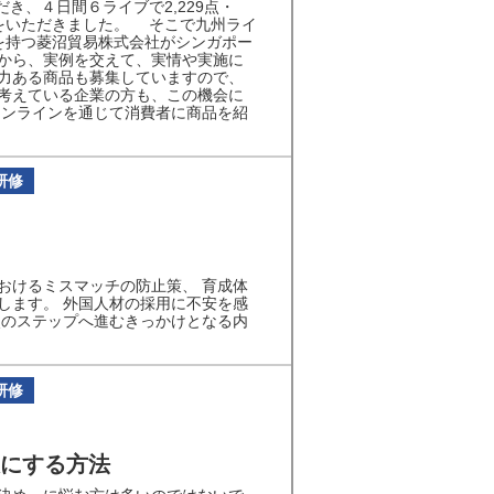
き、４日間６ライブで2,229点・
好評をいただきました。 そこで九州ライ
を持つ菱沼貿易株式会社がシンガポー
から、実例を交えて、実情や実施に
力ある商品も募集していますので、
考えている企業の方も、この機会に
オンラインを通じて消費者に商品を紹
研修
おけるミスマッチの防止策、 育成体
します。 外国人材の採用に不安を感
次のステップへ進むきっかけとなる内
研修
にする方法