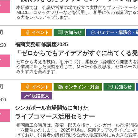
了
本研修では、会議や営業の場で役立つ実践的なプレゼンテーシ
MECE、ロジックツリーなどを活用し、相手に伝わる説明す
る力をレベルアップします。
間
イベント
お知らせ
セミナー・講演会・
福商実務研修講座2025
:30
「ゼロからでもアイデアがすぐに出てくる発
了
ゼロから考える技術」を身につけ、柔軟かつ論理的な発想力を
や業務に即した演習を通じて、MECEや仮説思考、ゼロベー
み出す力を高めます。
間
イベント
オンライン・対面
お知らせ
販路拡大
:00
シンガポール市場開拓に向けた
了
ライブコマース活用セミナー
福岡商工会議所は、菱沼一郎氏を招き、シンガポール市場開拓
ーを開催いたします。 2025年現在、東南アジアのライブコ
げており、消費者の購買行動や企業の販売戦略にも大きな変革