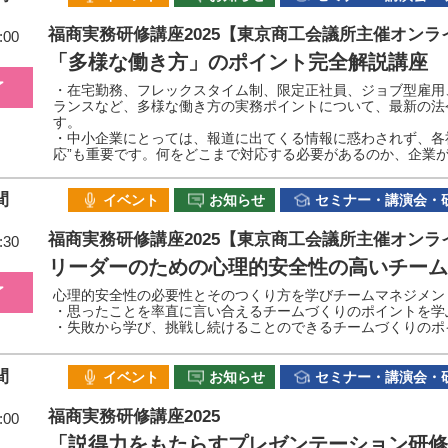
福商実務研修講座2025【東京商工会議所主催オンラ
:00
「多様な働き方」のポイント完全解説講座
了
・在宅勤務、フレックスタイム制、限定正社員、ジョブ型雇用
ランスなど、多様な働き方の実務ポイントについて、最新の法
す。
・中小企業にとっては、報道に出てくる情報に惑わされず、各
応”も重要です。何をどこまで対応する必要があるのか、企業
間
イベント
お知らせ
セミナー・講演会・
福商実務研修講座2025【東京商工会議所主催オンラ
:30
リーダーのための心理的安全性の高いチーム
了
心理的安全性の必要性とそのつくり方を学びチームマネジメン
・思ったことを率直に言い合えるチームづくりのポイントを学
・失敗から学び、挑戦し続けることのできるチームづくりのポ
間
イベント
お知らせ
セミナー・講演会・
福商実務研修講座2025
:00
「説得力をもたらすプレゼンテーション研修