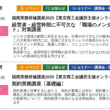
間
イベント
お知らせ
セミナー・講演会・
福商実務研修講座2025【東京商工会議所主催オンラ
:00
経営者・経営幹部に不可欠な 「職場のメン
ト」対策講座
了
ビジネス環境の劇変に対応するため、仕事のやり方などの根本
この大変革の時代には、現場に大きなストレスや負荷がかかり
ハラスメント対策は、風通しの良い、コミュニケーションのと
あります。
本講座では、経営幹部と管理職が必ず身につけておかなければ
ントへの具体的な対策を学びます。
間
イベント
お知らせ
セミナー・講演会・
福商実務研修講座2025【東京商工会議所主催オンラ
:30
契約実務講座〔基礎編〕
了
契約実務に従事するにあたり、契約の要素とは何か、契約書と
構造と具体的な契約条項の意味、契約書に記載するのが好まし
の技術等について、契約処理で必須となる法律知識を、実際の
ます