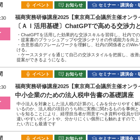
間
イベント
お知らせ
セミナー・講演会・
福商実務研修講座2025【東京商工会議所主催オンラ
:30
〔ＡＩ活用基礎〕ChatGPTで高める交渉力
了
・ChatGPTを活用した効果的な交渉スキルを習得し、社内で
・提案書のブラッシュアップや交渉シナリオの作成能力を向上
・合意形成のフレームワークを理解し、社内の関係者とのWin-
ける。
・ケーススタディを通じて自己の交渉スタイルを把握し、改善
提案ができるようになる。
間
イベント
お知らせ
セミナー・講演会・
福商実務研修講座2025【東京商工会議所主催オンラ
:30
中小企業のための法人税申告書の基礎講座
了
中小法人を対象とした法人税の計算のしくみを分かりやすく解
いるのか、法人税の項目のうち特に実務に関わるものを事例と
いを知ることにより、経理担当者が用意すべき資料や役員が日
違いやすいポイントや、分かりにくい個所にも触れますので、
たい方にも最適です
間
イベント
お知らせ
セミナー・講演会・