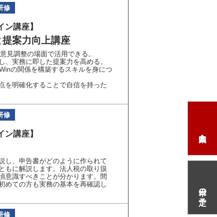
研修
イン講座】
と提案力向上講座
の意見調整の場面で活用できる。
し、実務に即した提案力を高める。
Winの関係を構築するスキルを身につ
点を明確化することで自信を持った
研修
イン講座】
説し、申告書がどのように作られて
ともに解説します。法人税の取り扱
頃意識すべきことが分かります。間
初めての方も実務の基本を再確認し
本日の予定
研修