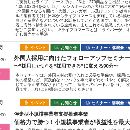
に実施したライブコマースでは、26社・270商品をご出品いただ
4,088,922円を売り上げ、シンガポールのお客様に大変ご
ブ4回目となる今回は、大阪、シンガポール及びロンドン拠点
ルの消費者向けに日本からライブコマースを実施している経験
向けた留意点などについてお話をしていただきます。また、魅
既に海外へ輸出されている企業も、またこれから挑戦したいと
ぜひご参加ください。 ※ライブコマースとは…ライバーが、
介し販売する手法
間
イベント
お知らせ
セミナー・講演会・
外国人採用に向けたフォローアップセミナー
:30
〜“採用したい”を“採用できる”に変える90分〜
了
本セミナーでは、外国人材の受け入れに必要な準備や、採用に
制の構築など、実践的なノウハウを専門家がわかりやすく解説
じている企業の皆さまにとって、 採用へのハードルを下げ、
容です。 ぜひこの機会にご参加ください!!
間
イベント
お知らせ
セミナー・講演会・
伴走型小規模事業者支援推進事業
:00
価格力で勝つ！小規模事業者が収益性を最大
了