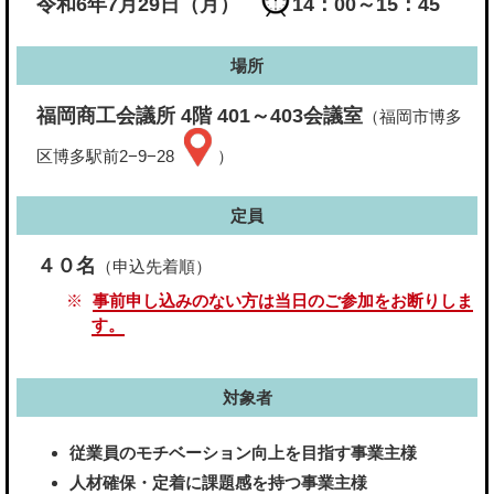
令和6年7月29日（月）
14：00～15：45
場所
福岡商工会議所 4階 401～403会議室
（福岡市博多
区博多駅前2−9−28
）
定員
４０名
（申込先着順）
事前申し込みのない方は当日のご参加をお断りしま
す。
対象者
従業員のモチベーション向上を目指す事業主様
人材確保・定着に課題感を持つ事業主様