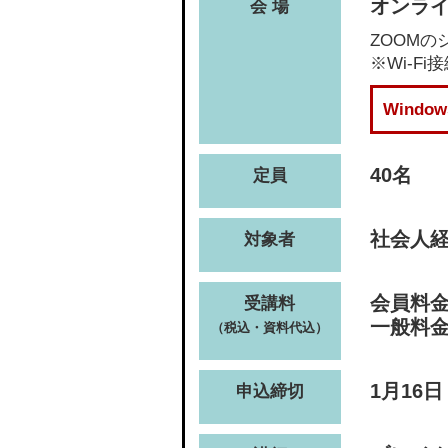
オンライ
会 場
ZOOM
※Wi-
Wind
40名
定員
社会人経
対象者
会員料金(
受講料
一般料金(
（税込・資料代込）
1月16日
申込締切