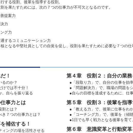
遂行する役割、後輩を指導する役割。
役割を果たすためには、次の７つの仕事力が不可欠となるのです。
改善提案力
解決力
チング力
共通するコミュニケーション力
中核となる中堅社員としての自覚を促し、役割を果たすために必要な７つの仕
れだ！
第４章 役割２：自分の業務
いるのか？
●「段取り力」で、自分の仕事を効
だけでは不十分！
●「問題解決力」で、職場の問題を
か、自らを振り返る
●自らの目標を達成するために、仕
の仕事力とは
第５章 役割３：後輩を指導
役割とは？
●「教える力」で、後輩に仕事をわ
べき７つの仕事力とは？
●「コーチング力」で、後輩を（傾
●1日でも早く戦力となる後輩を育て
事を補佐する！
第６章 意識変革と行動変革
ティングの場を活性させる