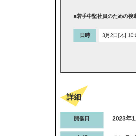
■若手中堅社員のための後
日時
3月2日[木] 10:
詳細
2023年
開催日