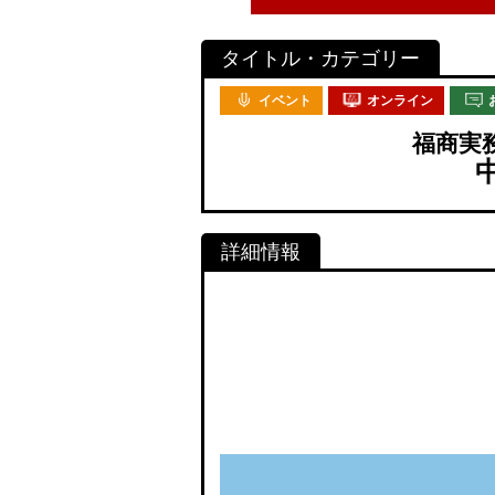
イベント
オンライン
福商実