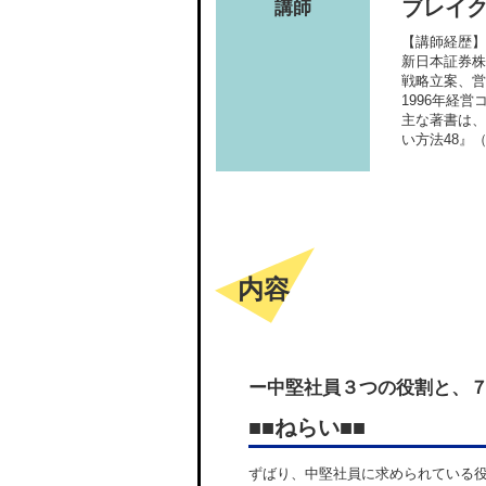
ブレイク
講師
【講師経歴】
新日本証券株
戦略立案、営
1996年経
主な著書は、
い方法48』
内容
ー中堅社員３つの役割と、
■■ねらい■■
ずばり、中堅社員に求められている