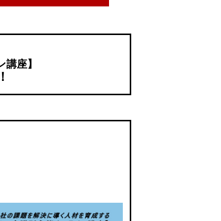
ン講座】
！