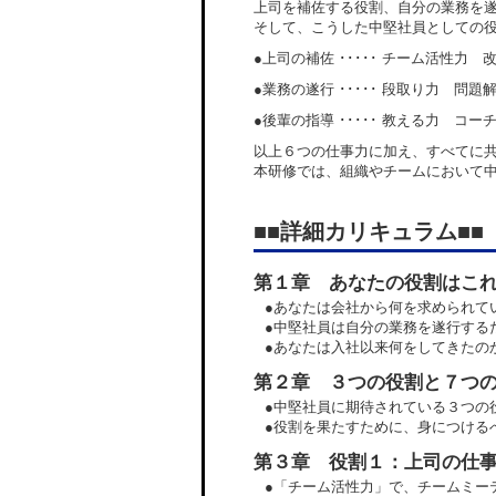
上司を補佐する役割、自分の業務を
そして、こうした中堅社員としての
●上司の補佐 ･････ チーム活性力 
●業務の遂行 ･････ 段取り力 問題
●後輩の指導 ･････ 教える力 コー
以上６つの仕事力に加え、すべてに
本研修では、組織やチームにおいて
■■詳細カリキュラム■■
第１章 あなたの役割はこ
●あなたは会社から何を求められて
●中堅社員は自分の業務を遂行する
●あなたは入社以来何をしてきたの
第２章 ３つの役割と７つ
●中堅社員に期待されている３つの
●役割を果たすために、身につける
第３章 役割１：上司の仕
●「チーム活性力」で、チームミー