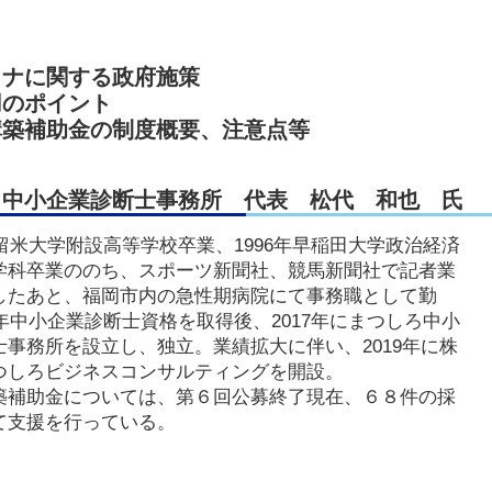
ロナに関する政府施策
用のポイント
構築補助金の制度概要、注意点等
ろ中小企業診断士事務所 代表 松代 和也 ⽒
久留米大学附設高等学校卒業、1996年早稲田大学政治経済
学科卒業ののち、スポーツ新聞社、競馬新聞社で記者業
したあと、福岡市内の急性期病院にて事務職として勤
6年中小企業診断士資格を取得後、2017年にまつしろ中小
士事務所を設立し、独立。業績拡大に伴い、2019年に株
つしろビジネスコンサルティングを開設。
築補助金については、第６回公募終了現在、６８件の採
て支援を行っている。