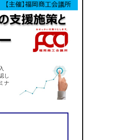
入
認し
ミナ