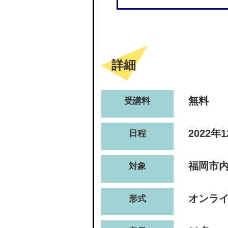
詳細
無料
受講料
2022年
日程
福岡市
対象
オンライ
形式