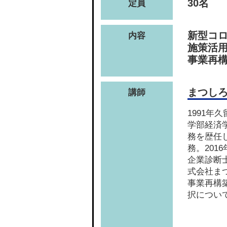
30名
定員
新型コ
内容
施策活
事業再
まつし
講師
1991年
学部経済
務を歴任
務。201
企業診断
式会社ま
事業再構
択につい