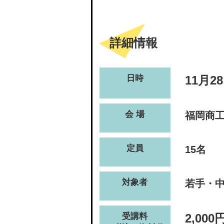
詳細情報
日時
11月28
会 場
福岡商
定員
15名
対象者
若手・
受講料
2,000