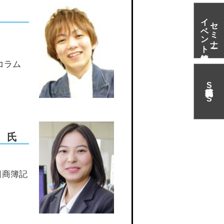
イベント情報
セミナー・
コラム
S
N
S
 氏
日商簿記