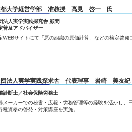
道都大学経営学部 准教授 髙見 啓一 氏
団法人実学実践探究舎 顧問
定普及アドバイザー
定WEBサイトにて「悪の組織の原価計算」などの検定啓発
。
社団法人実学実践探求舎 代表理事 岩崎 美友紀
業診断士／社会保険労務士
器メーカーでの秘書・広報・労務管理等の経験を活かし、
各種資格の啓発・対策講座を実施。