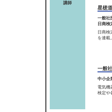
講師
星槎
一般社
日商検
日商検
を連載
一般
中小企
電気機
検定や