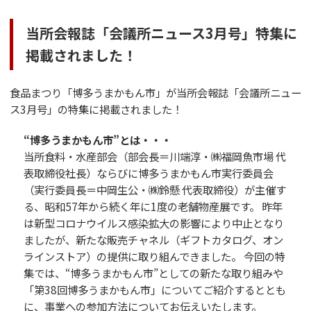
当所会報誌「会議所ニュース3月号」特集に
掲載されました！
食品まつり「博多うまかもん市」が当所会報誌「会議所ニュー
ス3月号」の特集に掲載されました！
“博多うまかもん市”とは・・・
当所食料・水産部会（部会長＝川端淳・㈱福岡魚市場 代
表取締役社長）ならびに博多うまかもん市実行委員会
（実行委員長＝中岡生公・㈱鈴懸 代表取締役）が主催す
る、昭和57年から続く年に1度の老舗物産展です。 昨年
は新型コロナウイルス感染拡大の影響により中止となり
ましたが、新たな販売チャネル（ギフトカタログ、オン
ラインストア）の提供に取り組んできました。 今回の特
集では、“博多うまかもん市”としての新たな取り組みや
「第38回博多うまかもん市」についてご紹介するととも
に、事業への参加方法についてお伝えいたします。