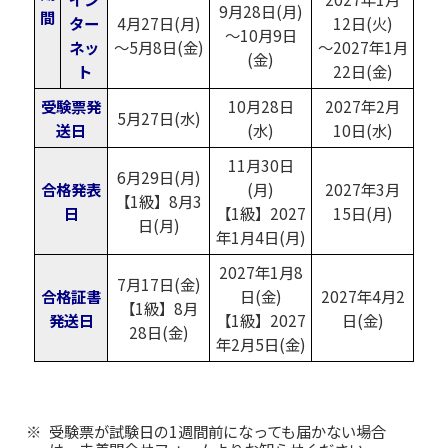
9月28日(月)
間
ター
4月27日(月)
12日(火)
～10月9日
ネッ
～5月8日(金)
～2027年1月
(金)
ト
22日(金)
受験票発
10月28日
2027年2月
5月27日(水)
送日
(水)
10日(水)
11月30日
6月29日(月)
合格発表
(月)
2027年3月
【1級】8月3
日
【1級】2027
15日(月)
日(月)
年1月4日(月)
2027年1月8
7月17日(金)
合格証書
日(金)
2027年4月2
【1級】8月
発送日
【1級】2027
日(金)
28日(金)
年2月5日(金)
受験票が試験日の1週間前になっても届かない場合