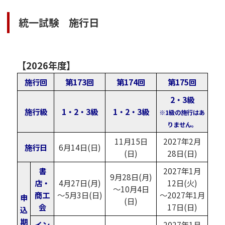
統一試験 施行日
【2026年度】
施行回
第173回
第174回
第175回
2・3級
施行級
1・2・3級
1・2・3級
※1級の施行はあ
りません。
11月15日
2027年2月
施行日
6月14日(日)
(日)
28日(日)
書
2027年1月
9月28日(月)
店・
4月27日(月)
12日(火)
～10月4日
商工
～5月3日(日)
～2027年1月
申
(日)
会
17日(日)
込
期
イン
2027年1月