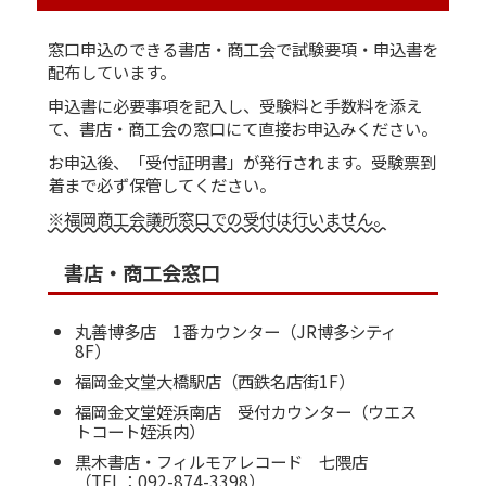
窓口申込のできる書店・商工会で試験要項・申込書を
配布しています。
申込書に必要事項を記入し、受験料と手数料を添え
て、書店・商工会の窓口にて直接お申込みください。
お申込後、「受付証明書」が発行されます。受験票到
着まで必ず保管してください。
※福岡商工会議所窓口での受付は行いません。
書店・商工会窓口
丸善博多店 1番カウンター（JR博多シティ
8F）
福岡金文堂大橋駅店（西鉄名店街1F）
福岡金文堂姪浜南店 受付カウンター（ウエス
トコート姪浜内）
黒木書店・フィルモアレコード 七隈店
（TEL：092-874-3398）