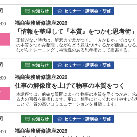
間
お知らせ
セミナー・講演会・研修
福商実務研修講座2026
:00
「情報を整理して『本質』をつかむ思考術」
正解がない時代は、解釈力で差がつく。「ＡかＢか」ではなく
の本質をつかみ整理しながらどう意味づけするかが価値になる
ながらトレーニングし再現性のある思考術として提案する。
間
お知らせ
セミナー・講演会・研修
福商実務研修講座2026
:00
仕事の解像度を上げて物事の本質をつく
了
本講座では、的確な質問によって物事の本質を早くつかみ、求
る力の習得を目指します。更に、相手にとってわかりやすい説
ことで、質の高いコミュニケーションを目指します。
間
お知らせ
セミナー・講演会・研修
福商実務研修講座2026
:00