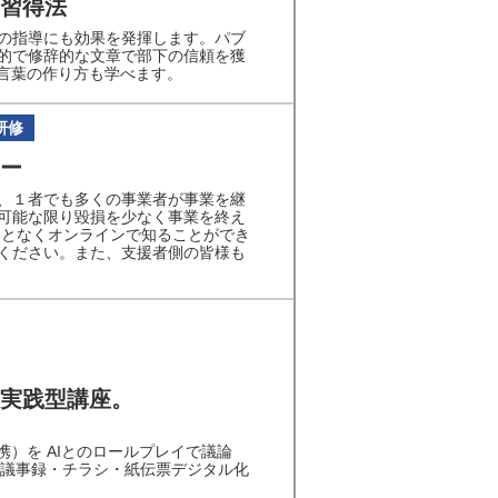
習得法
の指導にも効果を発揮します。パブ
的で修辞的な文章で部下の信頼を獲
い言葉の作り方も学べます。
研修
ー
、１者でも多くの事業者が事業を継
可能な限り毀損を少なく事業を終え
ことなくオンラインで知ることができ
ください。また、支援者側の皆様も
加実践型講座。
）を AIとのロールプレイで議論
（議事録・チラシ・紙伝票デジタル化