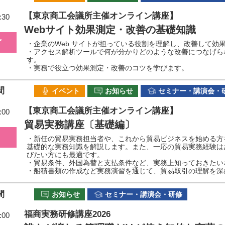
【東京商工会議所主催オンライン講座】
:30
Webサイト効果測定・改善の基礎知識
了
・企業のWeb サイトが担っている役割を理解し、改善して効
・アクセス解析ツールで何が分かりどのような改善につなげら
す。
・実務で役立つ効果測定・改善のコツを学びます。
間
イベント
お知らせ
セミナー・講演会・
【東京商工会議所主催オンライン講座】
:00
貿易実務講座〔基礎編〕
・新任の貿易実務担当者や、これから貿易ビジネスを始める方
基礎的な実務知識を解説します。また、一応の貿易実務経験は
びたい方にも最適です。
・貿易条件、外国為替と支払条件など、実務上知っておきたい
・船積書類の作成など実務演習を通じて、貿易取引の理解を深
間
お知らせ
セミナー・講演会・研修
福商実務研修講座2026
:00