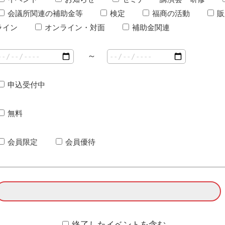
会議所関連の補助金等
検定
福商の活動
販
ライン
オンライン・対面
補助金関連
～
申込受付中
無料
会員限定
会員優待
終了したイベントを含む