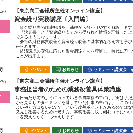
【東京商工会議所主催オンライン講座】
:30
資金繰り実務講座〔入門編〕
・資金繰り表の作成知識を、基礎から分かりやすく解説します
・「決算書」と「資金繰り表」から得られる情報を理解した上
できるようになります。
・会社の財務体質改善や資金繰り改善の基本的な考え方を学び
得られます。
・経済環境の変化に応じた資金調達方法を理解し、時代に即し
ことが出来ます。
間
イベント
お知らせ
セミナー・講演会・
【東京商工会議所主催オンライン講座】
:30
事務担当者のための業務改善具体策講座
了
毎日当たり前のように行っている事務業務の中には、実はまだ
から見直しのタイミングを逃していた仕事の中には、「この仕
よいやり方はないのか？」という改善ポイントがあるのではな
発見し改善するための考え方、事務改善に取り組むコツについ
ィを交えながら、お伝えします。
間
イベント
お知らせ
セミナー・講演会・