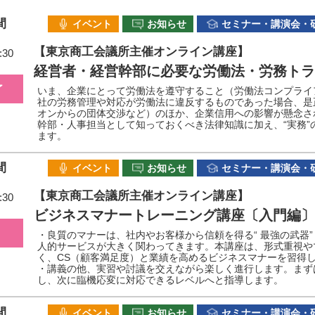
間
イベント
お知らせ
セミナー・講演会・
【東京商工会議所主催オンライン講座】
:30
経営者・経営幹部に必要な労働法・労務トラ
了
いま、企業にとって労働法を遵守すること（労働法コンプライ
社の労務管理や対応が労働法に違反するものであった場合、是
オンからの団体交渉など）のほか、企業信用への影響が懸念さ
幹部・人事担当として知っておくべき法律知識に加え、“実務”
ます。
間
イベント
お知らせ
セミナー・講演会・
【東京商工会議所主催オンライン講座】
:30
ビジネスマナートレーニング講座〔入門編〕
・良質のマナーは、社内やお客様から信頼を得る“ 最強の武器
人的サービスが大きく関わってきます。本講座は、形式重視や
く、CS（顧客満足度）と業績を高めるビジネスマナーを習得
・講義の他、実習や討議を交えながら楽しく進行します。まず
し、次に臨機応変に対応できるレベルへと指導します。
間
イベント
お知らせ
セミナー・講演会・