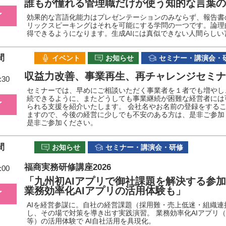
誰もが憧れる管理職だけが使う知的な言葉の
了
効果的な言語化能力はプレゼンテーションのみならず、報告書
リックスピーキングはそれを可能にする学問の一つです。論理
得できるようになります。生成AIには真似できない人間らし
間
イベント
お知らせ
セミナー・講演会・
収益力改善、事業再生、再チャレンジセミナ
:30
セミナーでは、早めにご相談いただく事業者を１者でも増やし
続できるように、またどうしても事業継続が困難な経営者には
了
られる支援を紹介いたします。 会社名やお名前の登録をする
ますので、今後の経営に少しでも不安のある方は、是非ご参加
是非ご参加ください。
間
お知らせ
セミナー・講演会・研修
福商実務研修講座2026
:00
「九州初AIアプリで御社課題を解決する参
業務効率化AIアプリの活用体験も」
了
AIを経営参謀に。自社の経営課題（採用難・売上低迷・組織連携
し、その場で対策を導き出す実践演習。 業務効率化AIアプリ
等）の活用体験で AI自社活用を具現化。