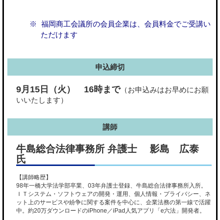
福岡商工会議所の会員企業は、会員料金でご受講い
ただけます
申込締切
9月15日（火） 16時まで
（お申込みはお早めにお願
いいたします）
講師
牛島総合法律事務所 弁護士 影島 広泰
氏
【講師略歴】
98年一橋大学法学部卒業、03年弁護士登録、牛島総合法律事務所入所。
ＩＴシステム・ソフトウェアの開発・運用、個人情報・プライバシー、ネ
ット上のサービスや紛争に関する案件を中心に、企業法務の第一線で活躍
中。約20万ダウンロードのiPhone／iPad人気アプリ「e六法」開発者。