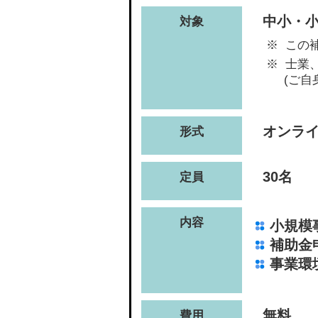
中小・
対象
この
士業
(ご自
オンラ
形式
30名
定員
内容
小規模
補助金
事業環
無料
費用