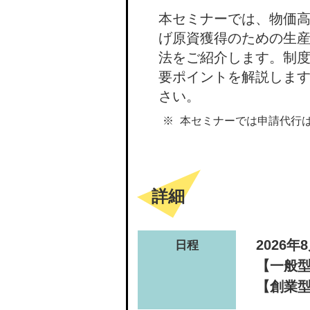
本セミナーでは、物価
げ原資獲得のための生
法をご紹介します。制
要ポイントを解説しま
さい。
本セミナーでは申請代行
詳細
2026
日程
【一般
【創業