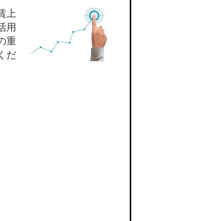
賃上
活用
の重
くだ