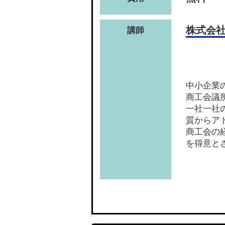
株式会
講師
中小企業
商工会議
一社一社
質からア
商工会の
を得意と