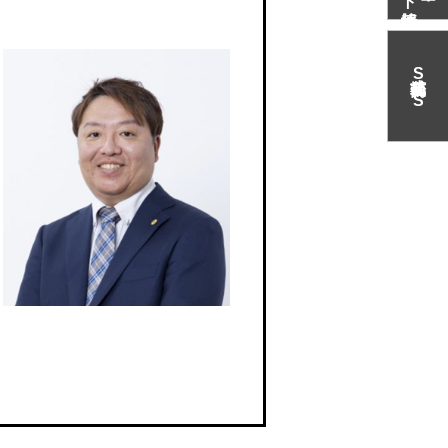
S
N
S