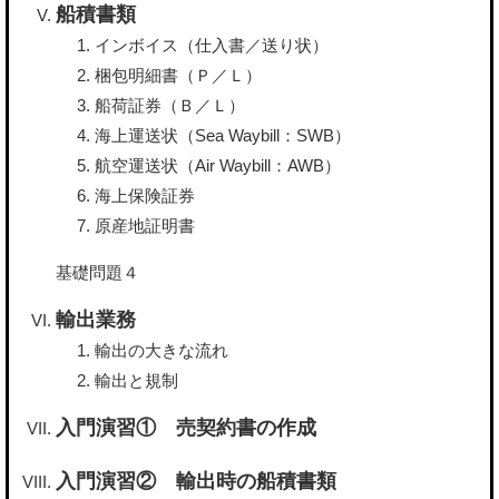
船積書類
インボイス（仕入書／送り状）
梱包明細書（Ｐ／Ｌ）
船荷証券（Ｂ／Ｌ）
海上運送状（Sea Waybill：SWB）
航空運送状（Air Waybill：AWB）
海上保険証券
原産地証明書
基礎問題４
輸出業務
輸出の大きな流れ
輸出と規制
入門演習① 売契約書の作成
入門演習② 輸出時の船積書類