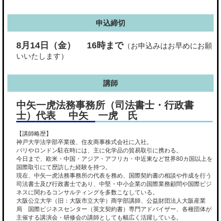
申込締切
8月14日（金） 16時まで
（お申込みはお早めにお願
いいたします）
講師
中矢一虎法務事務所（司法書士・行政書
士）代表 中矢 一虎 氏
【講師略歴】
神戸大学法学部卒業後、住友商事株式会社に入社。
パリやロンドン駐在時には、主に化学品の貿易取引に携わる。
今日まで、欧米・中国・アジア・アフリカ・中近東など世界80カ国以上を
国際取引にて歴訪した経験を持つ。
現在、中矢一虎法務事務所の代表を務め、国際契約書の相談や作成を行う
司法書士及び行政書士であり、中堅・中小企業の国際業務顧問や国際ビジ
ネスに関わるコンサルティングを多数こなしている。
大阪公立大学（旧：大阪市立大学）商学部講師、公益財団法人大阪産業
局 国際ビジネスセンター（英文契約書）専門アドバイザー、各種団体が
主催する講演会・研修会の講師としても幅広く活躍している。