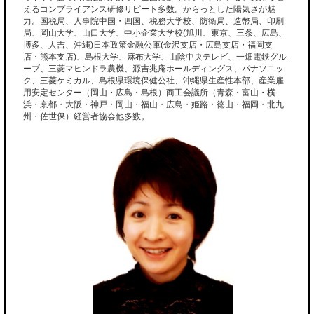
えるコンプライアンス研修リピート多数。からっとした陽気さが魅
力。国税局、人事院中国・四国、税務大学校、防衛局、造幣局、印刷
局、岡山大学、山口大学、中小企業大学校(旭川、東京、三条、広島、
博多、人吉、沖縄)日本政策金融公庫(金沢支店・広島支店・福岡支
店・熊本支店)、島根大学、麻布大学、山陰中央テレビ、一畑電鉄グル
ーブ、三菱マヒンドラ農機、源吉兆庵ホールディングス、パナソニッ
ク、三菱ケミカル、島根県環境保健公社、沖縄県生産性本部、産業雇
用安定センター（岡山・広島・島根）商工会議所（青森・富山・横
浜・京都・大阪・神戸・岡山・福山・広島・姫路・徳山・福岡・北九
州・佐世保）経営者協会他多数。