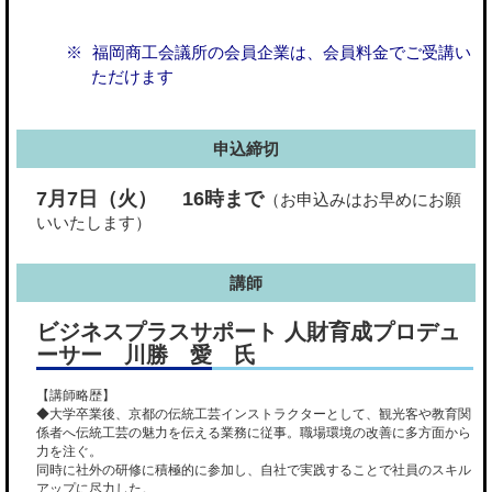
福岡商工会議所の会員企業は、会員料金でご受講い
ただけます
申込締切
7月7日（火） 16時まで
（お申込みはお早めにお願
いいたします）
講師
ビジネスプラスサポート 人財育成プロデュ
ーサー 川勝 愛 氏
【講師略歴】
◆大学卒業後、京都の伝統工芸インストラクターとして、観光客や教育関
係者へ伝統工芸の魅力を伝える業務に従事。職場環境の改善に多方面から
力を注ぐ。
同時に社外の研修に積極的に参加し、自社で実践することで社員のスキル
アップに尽力した。