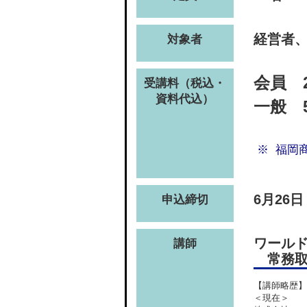
経営者
対象者
会員 2
受講料（税込・
資料代込）
一般 5
福岡
6月26
申込締切
ワール
講師
常務取
【講師略歴】
＜現在＞