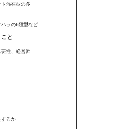
ント混在型の多
ハラの6類型など
きこと
重要性、経営幹
処するか