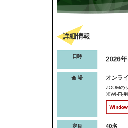
詳細情報
日時
2026
オンライ
会 場
ZOOM
※Wi-
Wind
40名
定員