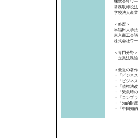
株式会社ワー
常務取締役法
学校法人産業
＜略歴＞
早稲田大学法
東京商工会議
株式会社ワー
＜専門分野＞
企業法務論
＜最近の著作
・「ビジネス
・「ビジネス
・「債権法改
・「緊急時の
・「コンプラ
・「知的財産
・「中国知的