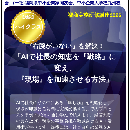
会、(一社)福岡県中小企業家同友会、中小企業大学校九州校
福商実務研修講座2026
『右腕がいない』を解決！
「AIで社長の知恵を『戦略』に
変え、
『現場』を加速させる方法」
AIで社長の頭の中にある「勝ち筋」を戦略化し、
現場が即動ける資料に実務変換するまでのプロセ
スを事例・実演を通し学んで頂きます。経営判断
の質を上げ、現場の事務負担を激減させるＡＩ活
用術が学べます。最後には、社長自らの業務をAI