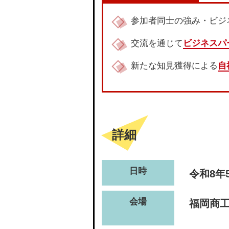
参加者同士の強み・ビジ
交流を通じて
ビジネスパ
新たな知見獲得による
自
詳細
日時
令和8年
会場
福岡商工