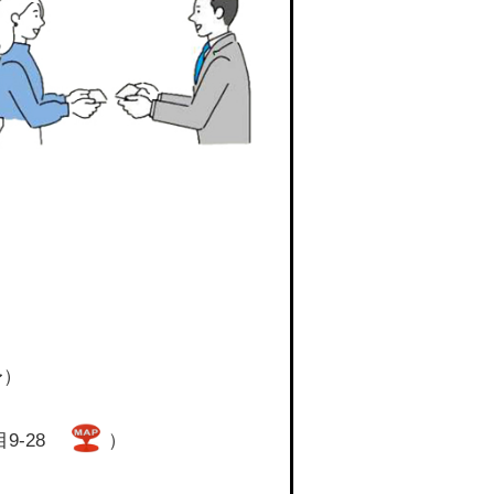
〜）
9-28
）