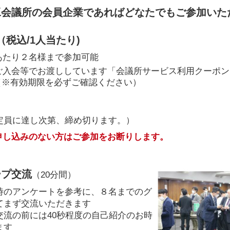
工会議所の会員企業であればどなたでもご参加いた
円（税込/1人当たり)
あたり２名様まで参加可能
ご入会等でお渡ししています「会議所サービス利用クーポン（
（※有効期限を必ずご確認ください）
員に達し次第、締め切ります。）
申し込みのない方はご参加をお断りします。
ープ交流
（20分間）
時のアンケートを参考に、８名までのグ
てまず交流いただきます
交流の前には40秒程度の自己紹介のお時
ます