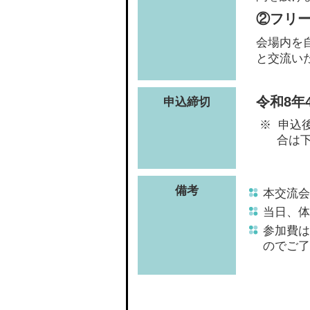
②フリ
会場内を
と交流い
令和8年
申込締切
申込
合は
備考
本交流会
当日、体
参加費は
のでご了