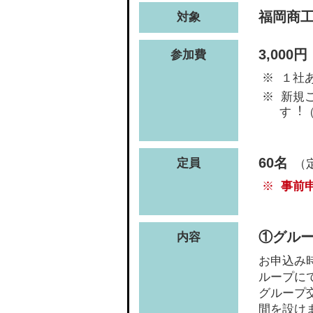
福岡商
対象
3,000
参加費
１社
新規
す︕
60名
定員
（定
事前
①グル
内容
お申込み
ループに
グループ
間を設け