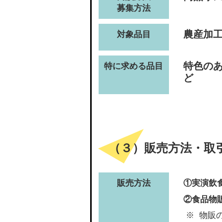
募集方法
農産加
対象品目
特色のあ
特に求める品目
ど
（３）販売方法・取
販売方法
①実演飲
②食品物
物販