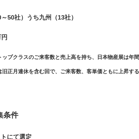
0～50社）うち九州（13社）
万円
トップクラスのご来客数と売上高を持ち、日本物産展は年
は旧正月連休を含む回で、ご来客数、客単価ともに上昇す
集条件
ストにて選定