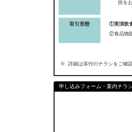
担を
取引形態
①実演飲
②食品物販
詳細は添付のチラシをご確