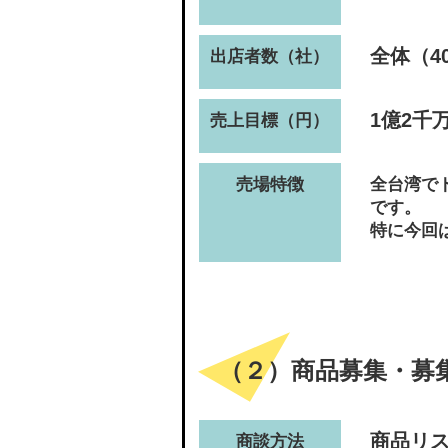
全体（4
出店者数（社）
1億2千
売上目標（円）
売場特徴
全台湾で
です。
特に今回
（２）商品募集・募
商品リ
商談方法