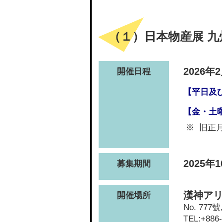
（１）日本物産展 
2026
開催日程
【平日
【金・土
旧正月
2025年
募集期間
漢神アリ
開催場所
No. 777號,
TEL:+886-