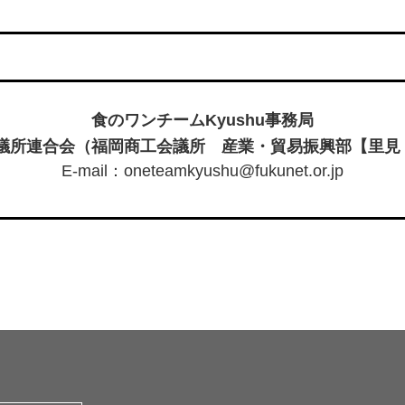
食のワンチームKyushu事務局
議所連合会（福岡商工会議所 産業・貿易振興部【里見・
E-mail：oneteamkyushu@fukunet.or.jp