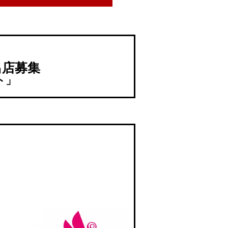
出店募集
ト」