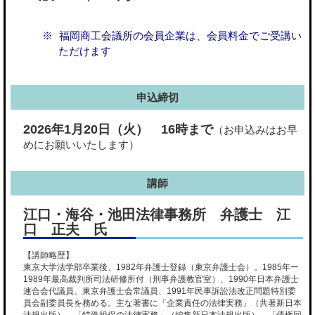
福岡商工会議所の会員企業は、会員料金でご受講い
ただけます
申込締切
2026年1月20日（火） 16時まで
（お申込みはお早
めにお願いいたします）
講師
江口・海谷・池田法律事務所 弁護士 江
口 正夫 氏
【講師略歴】
東京大学法学部卒業後、1982年弁護士登録（東京弁護士会）。1985年ー
1989年最高裁判所司法研修所付（刑事弁護教官室）、1990年日本弁護士
連合会代議員、東京弁護士会常議員、1991年民事訴訟法改正問題特別委
員会副委員長を務める。主な著書に「企業責任の法律実務」（共著新日本