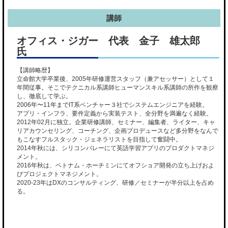
講師
オフィス・ジガー 代表 金子 雄太郎
氏
【講師略歴】
立命館大学卒業後、2005年研修運営スタッフ（兼アセッサー）として１
年間従事。そこでテクニカル系講師ヒューマンスキル系講師の所作を観察
し、徹底して学ぶ。
2006年〜11年までIT系ベンチャー３社でシステムエンジニアを経験。
アプリ・インフラ、要件定義から実装テスト、全分野を満遍なく経験。
2012年02月に独立。企業研修講師、セミナー、編集者、ライター、キャ
リアカウンセリング、コーチング、企画プロデュースなど多分野をなんで
もこなすフルスタック・ジェネラリストを目指して奮闘中。
2014年秋には、シリコンバレーにて英語学習アプリのプロダクトマネジ
メント。
2016年秋は、ベトナム・ホーチミンにてオフショア開発の立ち上げおよ
びプロジェクトマネジメント。
2020-23年はDXのコンサルティング、研修／セミナーが半分以上を占め
る。