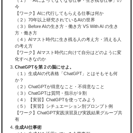
（１）「AIによってなくなる仕事・生き残る仕事」の
今
【ワーク】AIに代行してもらえる仕事は何か
（２）70年以上研究されているAIの世界
（３）Before AIの生き方・働き方 VS With AI の生き
方・働き方
（４）AIマスト時代に生き残る人の考え方・消える人
の考え方
【ワーク】AIマスト時代に向けて自分はどのように変
化すべきなのか
ChatGPTを第２の脳にせよ。
（１）生成AIの代表格「ChatGPT」とはそもそも何
か？
（２）ChatGPTが得意なこと・不得意なこと
（３）ChatGPTは質問・指示が９割
（４）【実習】ChatGPTを使ってみよう
（５）【実習】シチュエーション別プロンプト例
【ワーク】ChatGPT実践演習及び実践結果グループ共
有
生成AI仕事術