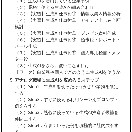
（１）生成AIを活用している企業事例
（２）業務で使える生成AIの組み合わせ
（３）【実習】生成AI仕事術① 情報収集＆情報分析
（４）【実習】生成AI仕事術② アイデア出し＆企画
検討
（５）【実習】生成AI仕事術③ プレゼン資料作成
（６）【実習】生成AI仕事術④ 議事録・レポート・
メール作成
（７）【実習】生成AI仕事術⑤ 個人専用秘書・メン
ター役
（８）生成AIをさらに使いこなすには
【ワーク】自業務や個人でどのように生成AIを使うか
アナログ職場に生成AIを広める５ステップ
（１）Step1．生成AIを使ったほうがよい業務を限定
する
（２）Step2．すぐに使える利用シーン別プロンプト
例文を作る
（３）Step3．熱心に使っている生成AI推進者候補を
仲間にする
（４）Step4．うまくいった例を積極的に社内共有す
る