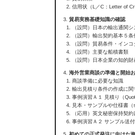
信用状（L／C：Letter of Cr
貿易実務基礎知識の確認
（設問）日本の輸出通関シ
（設問）輸出契約基本５条
（設問）貿易条件・インコ
（設問）主要な船積書類
（設問）日本企業の知的財
海外営業商談の準備と開始
商談準備に必要な知識
輸出見積り条件の作成に関
事例演習Ａ１ 見積り（Quota
見本・サンプルや仕様書（spe
（応用）英文秘密保持契約
事例演習Ａ２ サンプル送
初めての正式発注に向けた