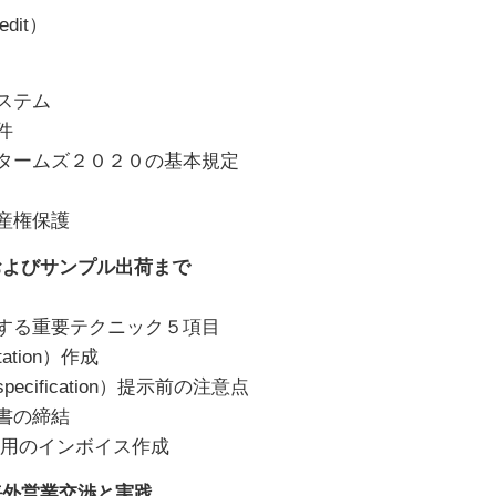
edit）
ステム
件
タームズ２０２０の基本規定
産権保護
およびサンプル出荷まで
する重要テクニック５項目
tion）作成
cification）提示前の注意点
書の締結
付用のインボイス作成
海外営業交渉と実践