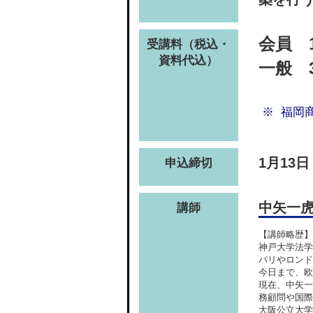
会員 1
受講料（税込・
資料代込）
一般 3
福岡
1月13
申込締切
中矢一
講師
【講師略歴】
神戸大学法学
パリやロンド
今日まで、欧
現在、中矢一
務顧問や国際
大阪公立大学