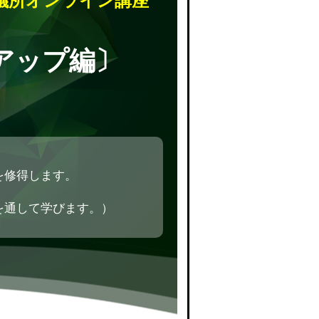
議所オンライン講座
アップ編〕
を修得します。
を通して学びます。）