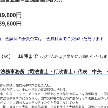
9,800円
9,600円
商工会議所の会員企業は、会員料金でご受講いただけます
日（火） 16時まで
（お申込みはお早めにお願いいたしま
虎法務事務所（司法書士・行政書士）代表 中矢 
部卒業後、住友商事株式会社に入社。
ン駐在時には、主に化学品の貿易取引に携わる。
米・中国・アジア・アフリカ・中近東など世界80カ国以上を国際取引にて歴
虎法務事務所の代表を務め、国際契約書の相談や作成を行う司法書士及び行
ビジネスに関わるコンサルティングを多数こなしている。
（旧：大阪市立大学）商学部講師、公益財団法人大阪産業局 国際ビジネス