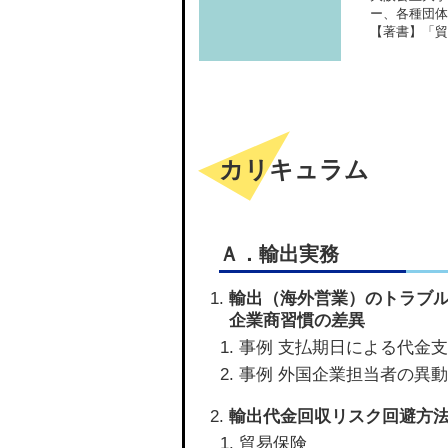
ー、各種団体
【著書】「貿
カリキュラム
Ａ．輸出実務
輸出（海外営業）のトラブ
企業商習慣の差異
事例 支払期日による代金
事例 外国企業担当者の異
輸出代金回収リスク回避方
貿易保険