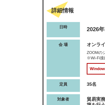
詳細情報
日時
2026
オンライ
会 場
ZOOM
※Wi-
Wind
35名
定員
貿易実
対象者
築を行