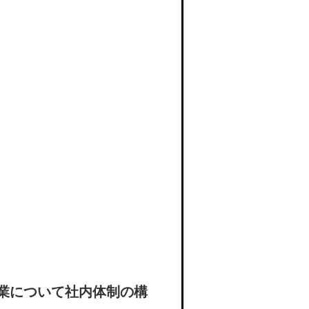
。
業について社内体制の構