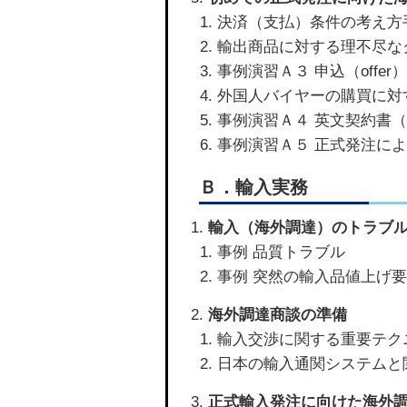
決済（支払）条件の考え方
輸出商品に対する理不尽な
事例演習Ａ３ 申込（offer
外国人バイヤーの購買に対
事例演習Ａ４ 英文契約書（Sal
事例演習Ａ５ 正式発注に
Ｂ．輸入実務
輸入（海外調達）のトラブ
事例 品質トラブル
事例 突然の輸入品値上げ
海外調達商談の準備
輸入交渉に関する重要テク
日本の輸入通関システムと
正式輸入発注に向けた海外