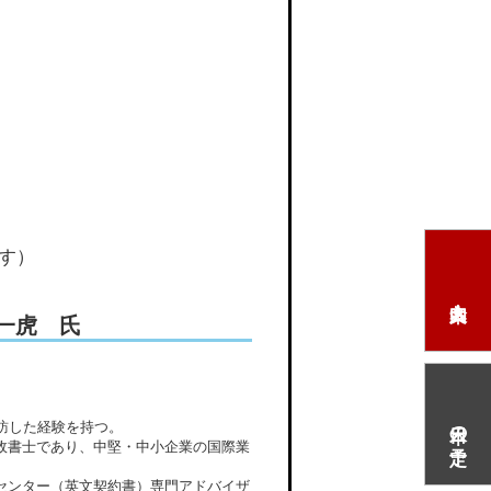
す）
一虎 氏
本日の予定
訪した経験を持つ。
政書士であり、中堅・中小企業の国際業
センター（英文契約書）専門アドバイザ