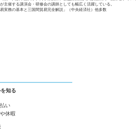
が主催する講演会・研修会の講師としても幅広く活躍している。
易実務の基本と三国間貿易完全解説」（中央経済社）他多数
ルを知る
支払い
動や休暇
法