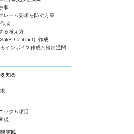
手順
クレーム要求を防ぐ方策
）作成
する考え方
es Contract）作成
よるインボイス作成と輸出通関
ルを知る
要求
ニック５項目
関税
調達実践