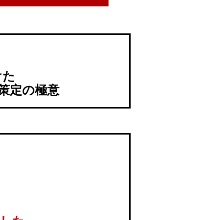
けた
策定の極意