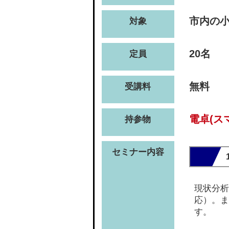
市内の
対象
20名
定員
無料
受講料
電卓(ス
持参物
セミナー内容
現状分析
応）。ま
す。