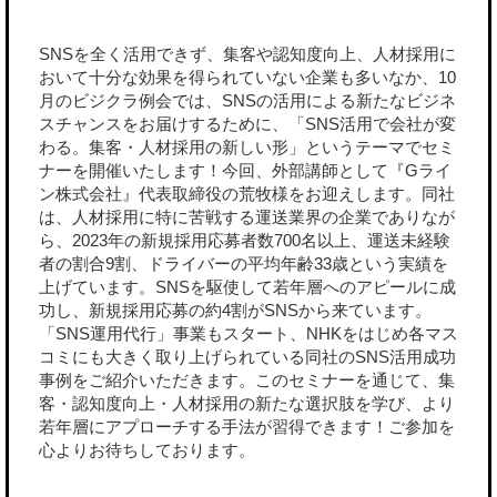
SNSを全く活用できず、集客や認知度向上、人材採用に
おいて十分な効果を得られていない企業も多いなか、10
月のビジクラ例会では、SNSの活用による新たなビジネ
スチャンスをお届けするために、「SNS活用で会社が変
わる。集客・人材採用の新しい形」というテーマでセミ
ナーを開催いたします！今回、外部講師として『Gライ
ン株式会社』代表取締役の荒牧様をお迎えします。同社
は、人材採用に特に苦戦する運送業界の企業でありなが
ら、2023年の新規採用応募者数700名以上、運送未経験
者の割合9割、ドライバーの平均年齢33歳という実績を
上げています。SNSを駆使して若年層へのアピールに成
功し、新規採用応募の約4割がSNSから来ています。
「SNS運用代行」事業もスタート、NHKをはじめ各マス
コミにも大きく取り上げられている同社のSNS活用成功
事例をご紹介いただきます。このセミナーを通じて、集
客・認知度向上・人材採用の新たな選択肢を学び、より
若年層にアプローチする手法が習得できます！ご参加を
心よりお待ちしております。