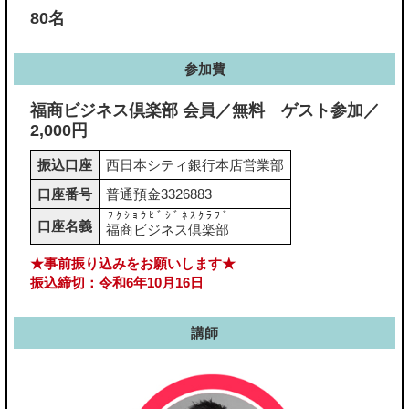
80名
参加費
福商ビジネス倶楽部 会員／無料 ゲスト参加／
2,000円
振込口座
西日本シティ銀行本店営業部
口座番号
普通預金3326883
ﾌｸｼｮｳﾋﾞｼﾞﾈｽｸﾗﾌﾞ
口座名義
福商ビジネス倶楽部
★事前振り込みをお願いします★
振込締切：令和6年10月16日
講師