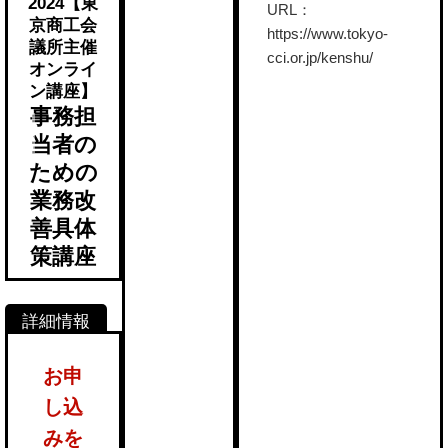
2024【東
URL：
京商工会
https://www.tokyo-
議所主催
cci.or.jp/kenshu/
オンライ
ン講座】
事務担
当者の
ための
業務改
善具体
策講座
お申
し込
みを