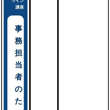
ライン
講座
事
務
担
当
者
の
た