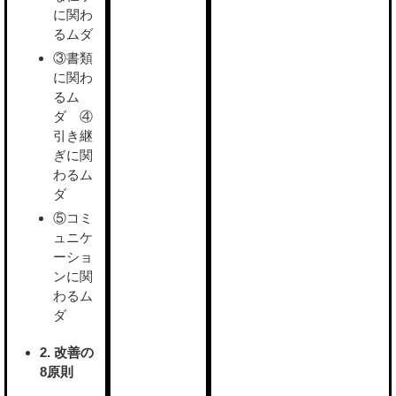
に関わ
るムダ
③書類
に関わ
るム
ダ ④
引き継
ぎに関
わるム
ダ
⑤コミ
ュニケ
ーショ
ンに関
わるム
ダ
2. 改善の
8原則