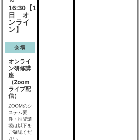
～
16:30
【1
日 オ
ンライ
ン】
会 場
オンライ
ン研修講
座
（Zoom
ライブ配
信）
ZOOMのシ
ステム要
件・推奨環
境は以下を
ご確認くだ
さい。