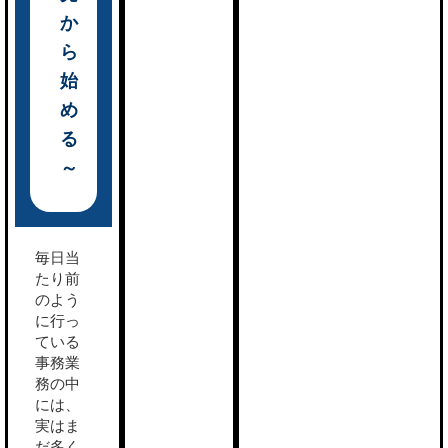
か
ら
始
め
る
～
毎日当
たり前
のよう
に行っ
ている
事務業
務の中
には、
実はま
だ多く