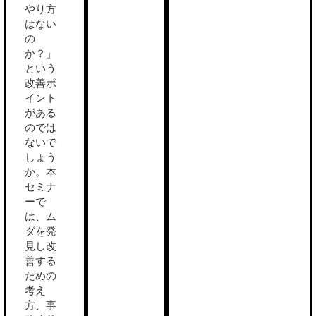
やり方
はない
の
か？」
という
改善ポ
イント
がある
のでは
ないで
しょう
か。本
セミナ
ーで
は、ム
ダを発
見し改
善する
ための
考え
方、事