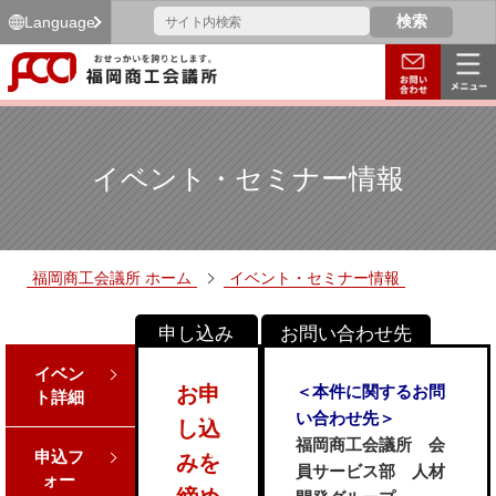
Language
イベント・セミナー情報
福岡商工会議所 ホーム
イベント・セミナー情報
イベン
お申
＜本件に関するお問
ト詳細
い合わせ先＞
し込
福岡商工会議所 会
申込フ
みを
員サービス部 人材
ォー