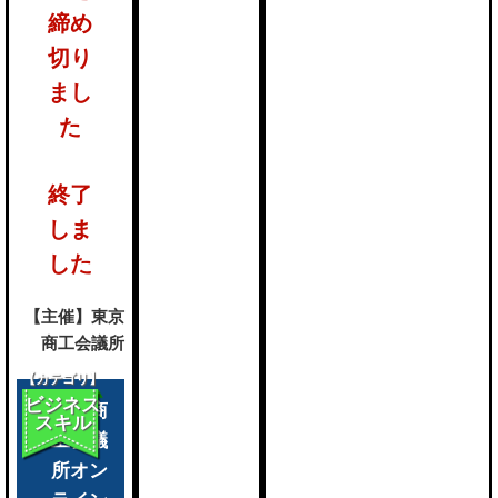
締め
切り
まし
た
終了
しま
した
【主催】東京
商工会議所
【カテゴリ】
ビジネス
東京商
スキル
工会議
所オン