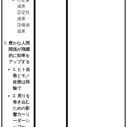
成果
②定性
成果
③価値
成果
豊かな人間
関係が飛躍
的に効率を
アップする
1. ヒト改
善とモノ
改善は両
輪で
2. 周りを
巻き込む
ための影
響力〜リ
ーダーシ
ップ〜