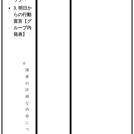
3. 明日か
らの行動
宣言【グ
ループ内
発表】
講
座
の
詳
細
な
内
容
に
つ