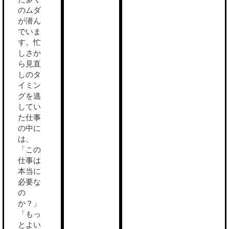
のムダ
が潜ん
でいま
す。忙
しさか
ら見直
しのタ
イミン
グを逃
してい
た仕事
の中に
は、
「この
仕事は
本当に
必要な
の
か？」
「もっ
とよい