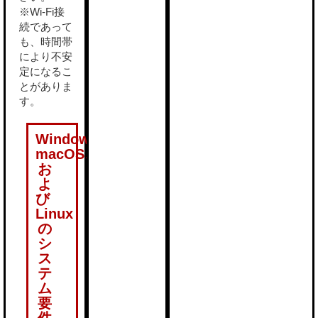
※Wi-Fi接
続であって
も、時間帯
により不安
定になるこ
とがありま
す。
Windows、
macOS、
お
よ
び
Linux
の
シ
ス
テ
ム
要