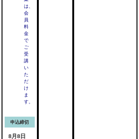
は、
会
員
料
金
で
ご
受
講
い
た
だ
け
ま
す。
申込締切
8月8日