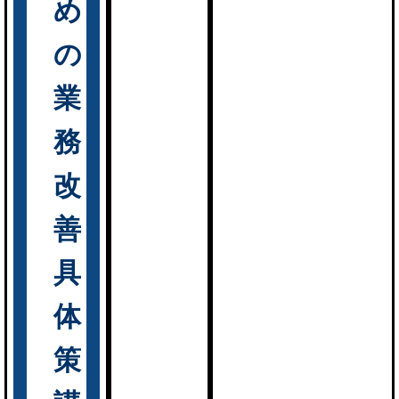
め
の
業
務
改
善
具
体
策