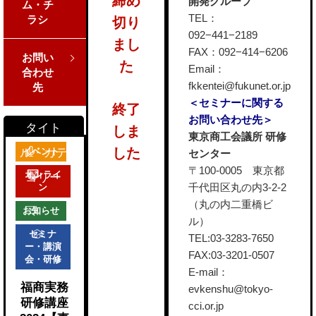
締め
開発グループ
ム・チ
TEL：
ラシ
切り
092−441−2189
まし
FAX：092−414−6206
お問い
た
Email：
合わせ
fkkentei@fukunet.or.jp
先
＜セミナーに関する
終了
お問い合わせ先＞
しま
東京商工会議所 研修
した
イベント
センター
〒100-0005 東京都
オンライ
千代田区丸の内3-2-2
ン
（丸の内二重橋ビ
お知らせ
ル）
セミナ
TEL:03-3283-7650
ー・講演
FAX:03-3201-0507
会・研修
E-mail：
福商実務
evkenshu@tokyo-
研修講座
cci.or.jp