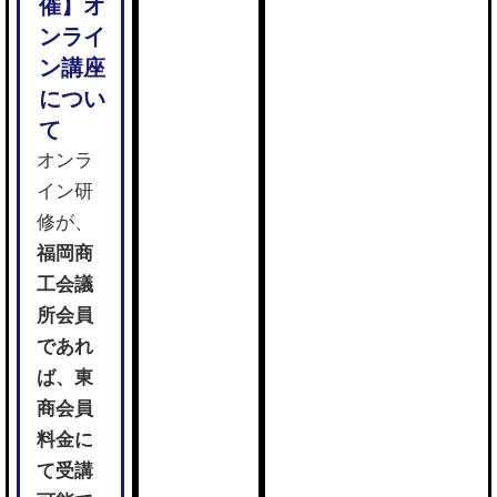
工会議
所が主
催する
ライブ
配信型
オンラ
イン研
修が、
福岡商
工会議
所会員
であれ
ば、東
商会員
料金に
て受講