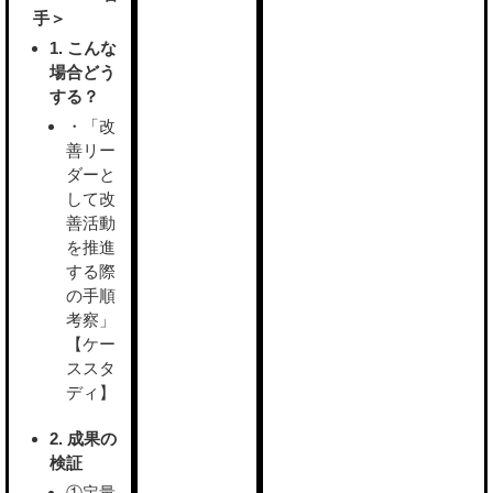
手＞
1. こんな
場合どう
する？
・「改
善リー
ダーと
して改
善活動
を推進
する際
の手順
考察」
【ケー
ススタ
ディ】
2. 成果の
検証
①定量