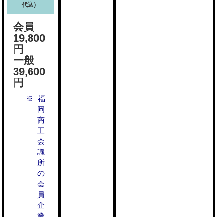
代込）
会員
19,800
円
一般
39,600
円
福
岡
商
工
会
議
所
の
会
員
企
業