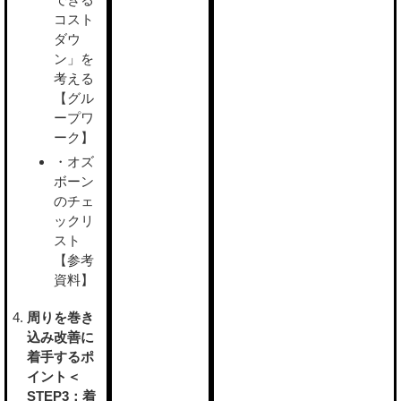
コスト
ダウ
ン」を
考える
【グル
ープワ
ーク】
・オズ
ボーン
のチェ
ックリ
スト
【参考
資料】
周りを巻き
込み改善に
着手するポ
イント＜
STEP3：着