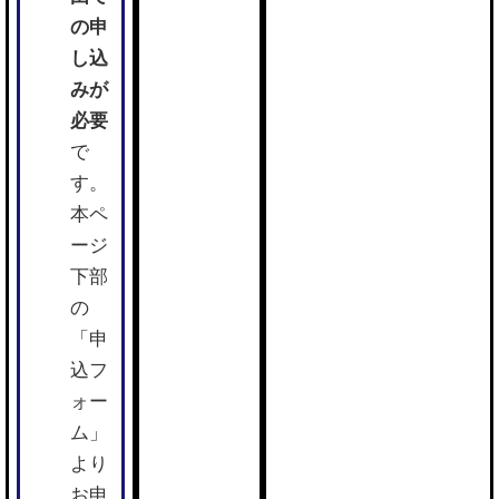
の申
し込
みが
必要
で
す。
本ペ
ージ
下部
の
「申
込フ
ォー
ム」
より
お申