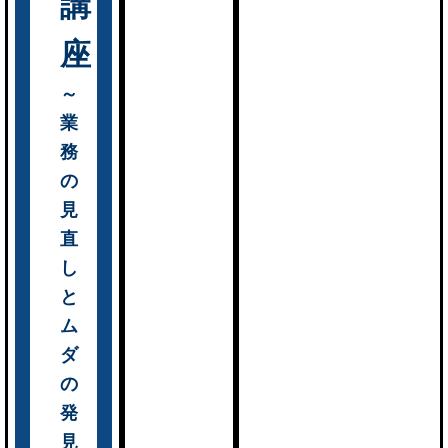
講
座
～
業
務
の
見
直
し
と
ム
ダ
の
発
見