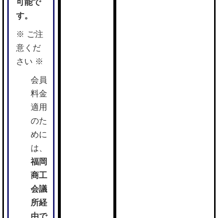
可能で
す。
※ ご注
意くだ
さい ※
会員
料金
適用
のた
めに
は、
福岡
商工
会議
所経
由で