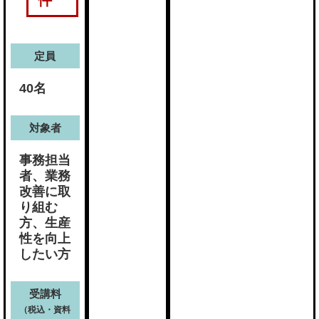
件
定員
40名
対象者
事務担当
者、業務
改善に取
り組む
方、生産
性を向上
したい方
受講料
（税込・資料