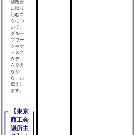
務改善
に取り
組むコ
ツにつ
いて、
グルー
プワー
クやケ
ースス
タディ
を交え
なが
ら、お
伝えし
ます。
東京商