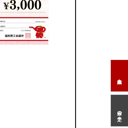
本日の予定
）