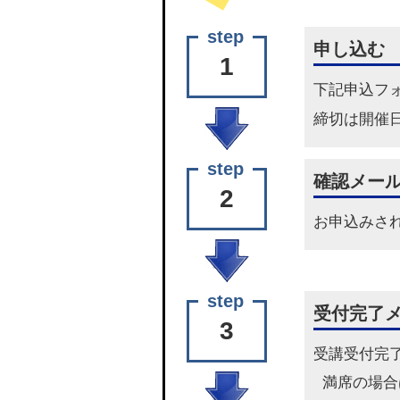
申し込む
1
下記
申込フ
締切は開催
確認メー
2
お申込みさ
受付完了
3
受講受付完
満席の場合