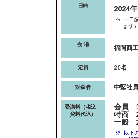
日時
2024
一日講
ます
会 場
福岡商
20名
定員
中堅社
対象者
会員 1
受講料（税込・
特商 2
資料代込）
一般 2
以下