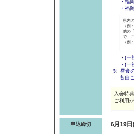
・福
・福
県内
（例
他の
で、
（例
・(一
・(一
昼食
各自
入会特典
ご利用
6月19日
申込締切