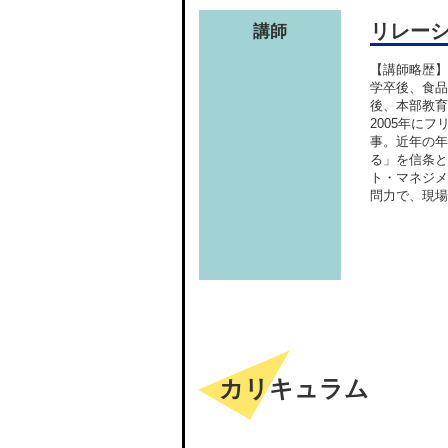
リレー
講師
【講師略歴】
学卒後、食品
後、本部教育
2005年に
事。近年の年
る」を信条と
ト・マネジメ
問力で、現場
カリキュラム