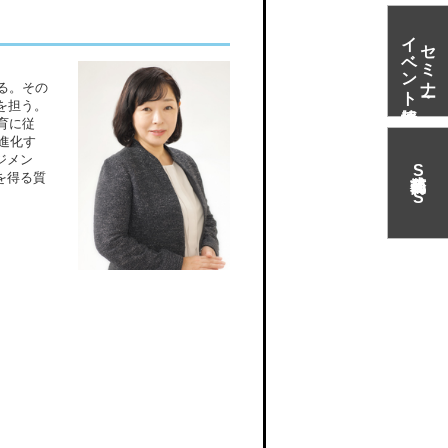
イベント情報
セミナー・
る。その
を担う。
育に従
進化す
ジメン
S
を得る質
N
S