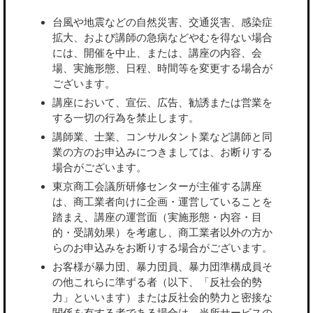
台風や地震などの自然災害、交通災害、感染症
拡大、および講師の急病などやむを得ない場合
には、開催を中止、または、講座の内容、会
場、実施形態、日程、時間等を変更する場合が
ございます。
講座において、宣伝、広告、勧誘または営業を
する一切の行為を禁止します。
講師業、士業、コンサルタント業など講師と同
業の方のお申込みにつきましては、お断りする
場合がございます。
東京商工会議所研修センターが主催する講座
は、商工業者向けに企画・運営していることを
踏まえ、講座の運営面（実施形態・内容・目
的・受講効果）を考慮し、商工業者以外の方か
らのお申込みをお断りする場合がございます。
お客様が暴力団、暴力団員、暴力団準構成員そ
の他これらに準ずる者（以下、「反社会的勢
力」といいます）または反社会的勢力と密接な
関係を有する者である場合は、当所サービスの