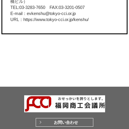
橋ビル）
TEL:03-3283-7650 FAX:03-3201-0507
E-mail：evkenshu@tokyo-cci.or.jp
URL：
https://www.tokyo-cci.or.jp/kenshu/
お問い合わせ