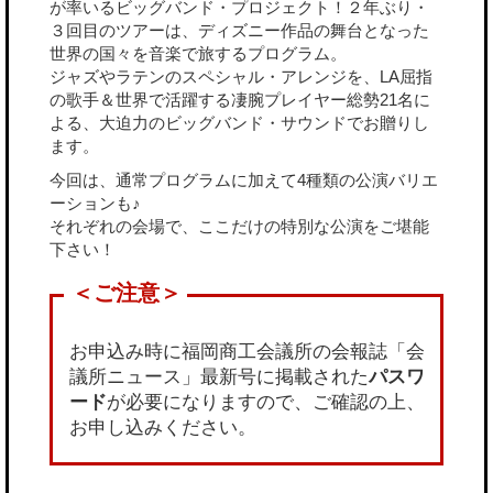
が率いるビッグバンド・プロジェクト！​ ２年ぶり・
３回目のツアーは、ディズニー作品の舞台となった
世界の国々を音楽で旅するプログラム。​
ジャズやラテンのスペシャル・アレンジを、LA屈指
の歌手＆世界で活躍する凄腕プレイヤー総勢21名に
よる、大迫力のビッグバンド・サウンドでお贈りし
ます。
今回は、通常プログラムに加えて4種類の公演バリエ
ーションも♪
それぞれの会場で、ここだけの特別な公演をご堪能
下さい！
お申込み時に福岡商工会議所の会報誌「会
議所ニュース」最新号に掲載された
パスワ
ード
が必要になりますので、ご確認の上、
お申し込みください。