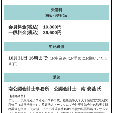
受講料
（税込・資料代込）
会員料金(税込) 19,800円
一般料金(税込) 39,600円
申込締切
10月31日 16時まで
（お申込みはお早めにお願いいたし
ます）
講師
南公認会計士事務所 公認会計士 南 俊基 氏
【講師経歴】
早稲田大学政治経済学部経済学科卒業、慶應義塾大学大学院経営管理研究
科修了（経営学修士）。監査法人トーマツにて会社更生法会社の監査や財
務調査を担当。 その後、ソニー株式会社100％出資の経営戦略コンサルテ