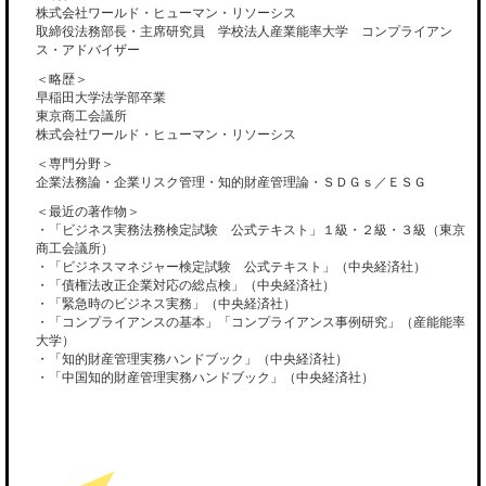
株式会社ワールド・ヒューマン・リソーシス
取締役法務部長・主席研究員 学校法人産業能率大学 コンプライアン
ス・アドバイザー
＜略歴＞
早稲田大学法学部卒業
東京商工会議所
株式会社ワールド・ヒューマン・リソーシス
＜専門分野＞
企業法務論・企業リスク管理・知的財産管理論・ＳＤＧｓ／ＥＳＧ
＜最近の著作物＞
・「ビジネス実務法務検定試験 公式テキスト」１級・２級・３級（東京
商工会議所）
・「ビジネスマネジャー検定試験 公式テキスト」（中央経済社）
・「債権法改正企業対応の総点検」（中央経済社）
・「緊急時のビジネス実務」（中央経済社）
・「コンプライアンスの基本」「コンプライアンス事例研究」（産能能率
大学）
・「知的財産管理実務ハンドブック」（中央経済社）
・「中国知的財産管理実務ハンドブック」（中央経済社）