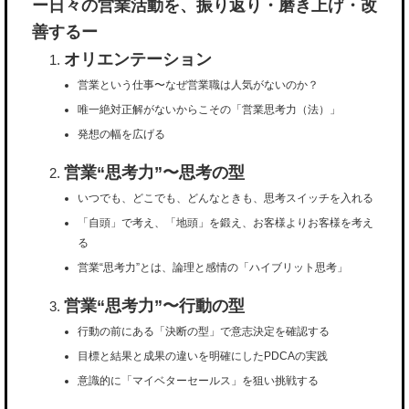
ー日々の営業活動を、振り返り・磨き上げ・改
善するー
オリエンテーション
営業という仕事〜なぜ営業職は人気がないのか？
唯一絶対正解がないからこその「営業思考力（法）」
発想の幅を広げる
営業“思考力”〜思考の型
いつでも、どこでも、どんなときも、思考スイッチを入れる
「自頭」で考え、「地頭」を鍛え、お客様よりお客様を考え
る
営業“思考力”とは、論理と感情の「ハイブリット思考」
営業“思考力”〜行動の型
行動の前にある「決断の型」で意志決定を確認する
目標と結果と成果の違いを明確にしたPDCAの実践
意識的に「マイベターセールス」を狙い挑戦する