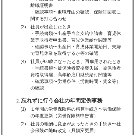
離職証明書
・確認事項〜退職理由の確認、保険証回収に
関する打ち合わせ
社員が出産したとき
・手続書類〜出産手当金支給申請書、育児休
業等取得者申出書、育児休業給付関連等
・確認事項〜出産日・育児休業開始日、夫婦
で育児休業を取得するか等の確認
社員が60歳になったとき、再雇用されたとき
・手続書類〜被保険者資格喪失届、被保険者
資格取得届、高年齢雇用継続給付関連等
・確認事項〜労働条件（労働時間・賃金等）
の確認
忘れずに行う会社の年間定例事務
１年間の労働保険料の精算手続き〜労働保険
の年度更新（労働保険料申告書）
社員の報酬に変更があったときの手続き〜社
会保険の随時改定（月額変更届）