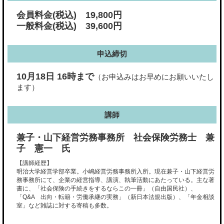
会員料金(税込) 19,800円
一般料金(税込) 39,600円
申込締切
10月18日 16時まで
（お申込みはお早めにお願いいたし
ます）
講師
兼子・山下経営労務事務所 社会保険労務士 兼
子 憲一 氏
【講師経歴】
明治大学経営学部卒業。小嶋経営労務事務所入所。現在兼子・山下経営労
務事務所にて、企業の経営指導、講演、執筆活動にあたっている。主な著
書に、「社会保険の手続きをするならこの一冊」（自由国民社）、
「Q&A 出向・転籍・労働承継の実務」（新日本法規出版）、「年金相談
室」など雑誌に対する寄稿も多数。