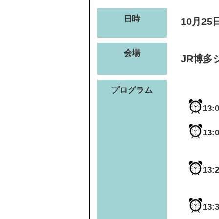
日時
10月2
会場
JR博多
プログラム
13:
13:
13:
13: