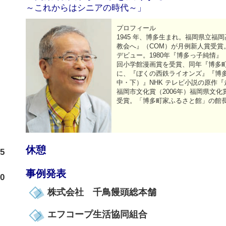
～これからはシニアの時代～」
プロフィール
1945 年、博多生まれ。福岡県立福
教会へ』（COM）が月例新人賞受賞
デビュー。1980年『博多っ子純情』
回小学館漫画賞を受賞、同年『博多
に、『ぼくの西鉄ライオンズ』『博
中・下）』NHK テレビ小説の原作
福岡市文化賞（2006年）福岡県文化賞
受賞。「博多町家ふるさと館」の館
休憩
05
事例発表
10
株式会社 千鳥饅頭総本舗
エフコープ生活協同組合