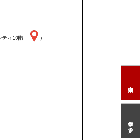
多シティ10階
）
本日の予定