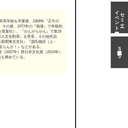
イベント情報
セミナー・
岡高等学校を卒業後、1968年『正午の
。その後、1972年の『痴連』で本格的
（双葉社）、『がんがらがん』で第26
町人文化勲章』を受章。その他作品
多新聞東京支社』『源氏物語（上・
『走らんか！』などがある。
S
（2007年）西日本文化賞（2014年）
N
S
長も務めている。