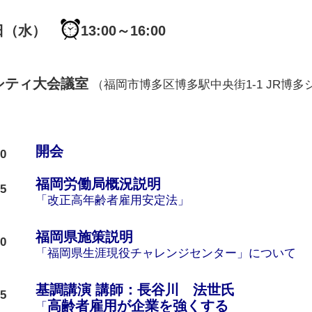
5日（水）
13:00～16:00
シティ大会議室
（福岡市博多区博多駅中央街1-1 JR博
開会
00
福岡労働局概況説明
05
「改正高年齢者雇用安定法」
福岡県施策説明
20
「福岡県生涯現役チャレンジセンター」について
基調講演 講師：長谷川 法世氏
35
高齢者雇用が企業を強くする
「