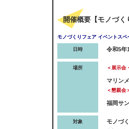
開催概要【モノづく
モノづくりフェア イベントス
令和5年10
日時
場所
＜展示会
マリンメ
＜懇親会
福岡サ
モノづ
対象