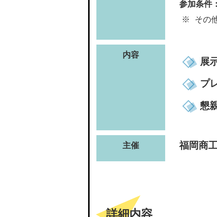
参加条件
その
内容
展
プ
懇
福岡商
主催
詳細内容