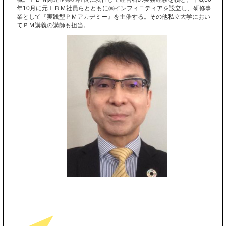
年10月に元ＩＢＭ社員らとともに㈱インフィニティアを設立し、研修事
業として『実践型ＰＭアカデミー』を主催する。その他私立大学におい
てＰＭ講義の講師も担当。