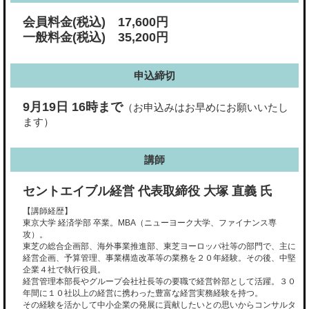
会員料金(税込) 17,600円
一般料金(税込) 35,200円
申込締切
9月19日 16時まで
（お申込みはお早めにお願いいたし
ます）
講師
セントエイブル経営 代表取締役 大塚 直義 氏
【講師経歴】
東京大学 経済学部 卒業。MBA（ニューヨーク大学、ファイナンス専
攻）。
東芝の総合企画部、海外事業推進部、東芝ヨーロッパ社等の部門で、主に
経営企画、予算管理、事業構造改革等の業務を２０年経験。その後、中堅
企業４社で執行役員。
経営管理本部長やグループ会社社長等の要職で経営幹部として活躍。３０
年間に１０社以上の経営に携わった豊富な経営実務経験を持つ。
その経験を活かして中小企業の発展に貢献したいとの思いからコンサルタ