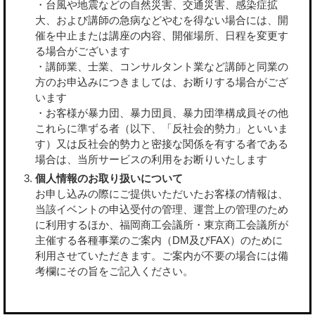
・台風や地震などの自然災害、交通災害、感染症拡
大、および講師の急病などやむを得ない場合には、開
催を中止または講座の内容、開催場所、日程を変更す
る場合がございます
・講師業、士業、コンサルタント業など講師と同業の
方のお申込みにつきましては、お断りする場合がござ
います
・お客様が暴力団、暴力団員、暴力団準構成員その他
これらに準ずる者（以下、「反社会的勢力」といいま
す）又は反社会的勢力と密接な関係を有する者である
場合は、当所サービスの利用をお断りいたします
個人情報のお取り扱いについて
お申し込みの際にご提供いただいたお客様の情報は、
当該イベントの申込受付の管理、運営上の管理のため
に利用するほか、福岡商工会議所・東京商工会議所が
主催する各種事業のご案内（DM及びFAX）のために
利用させていただきます。ご案内が不要の場合には備
考欄にその旨をご記入ください。