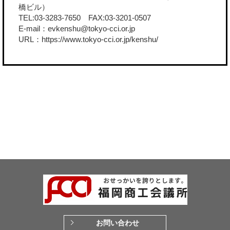
橋ビル）
TEL:03-3283-7650 FAX:03-3201-0507
E-mail：evkenshu@tokyo-cci.or.jp
URL：
https://www.tokyo-cci.or.jp/kenshu/
お問い合わせ