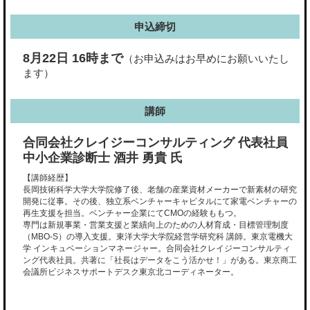
申込締切
8月22日 16時まで
（お申込みはお早めにお願いいたし
ます）
講師
合同会社クレイジーコンサルティング 代表社員
中小企業診断士 酒井 勇貴 氏
【講師経歴】
長岡技術科学大学大学院修了後、老舗の産業資材メーカーで新素材の研究
開発に従事。その後、独立系ベンチャーキャピタルにて家電ベンチャーの
再生支援を担当。ベンチャー企業にてCMOの経験ももつ。
専門は新規事業・営業支援と業績向上のための人材育成・目標管理制度
（MBO-S）の導入支援。東洋大学大学院経営学研究科 講師。東京電機大
学 インキュベーションマネージャー。合同会社クレイジーコンサルティ
ング代表社員。共著に「社長はデータをこう活かせ！」がある。東京商工
会議所ビジネスサポートデスク東京北コーディネーター。