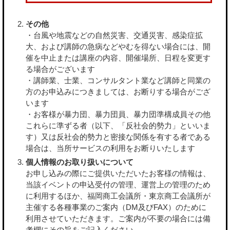
その他
・台風や地震などの自然災害、交通災害、感染症拡
大、および講師の急病などやむを得ない場合には、開
催を中止または講座の内容、開催場所、日程を変更す
る場合がございます
・講師業、士業、コンサルタント業など講師と同業の
方のお申込みにつきましては、お断りする場合がござ
います
・お客様が暴力団、暴力団員、暴力団準構成員その他
これらに準ずる者（以下、「反社会的勢力」といいま
す）又は反社会的勢力と密接な関係を有する者である
場合は、当所サービスの利用をお断りいたします
個人情報のお取り扱いについて
お申し込みの際にご提供いただいたお客様の情報は、
当該イベントの申込受付の管理、運営上の管理のため
に利用するほか、福岡商工会議所・東京商工会議所が
主催する各種事業のご案内（DM及びFAX）のために
利用させていただきます。ご案内が不要の場合には備
考欄にその旨をご記入ください。