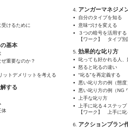
アンガーマネジメ
自分のタイプを知る
に受けるために
意味づけを変える
３つの暗号を活用する
【ワーク】 タイプ別
トの基本
効果的な叱り方
は
叱っても好かれる人、
なぜ重要なのか？
怒ると叱るの違い
リットデメリットを考える
“叱る”を再定義する
悪い叱り方の例（態度
理解する
悪い叱り方の例（NG 
上手な叱り方
ム
上手に叱る４ステップ
正体
【ワーク】 上手に叱
アクションプラン