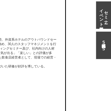
イベント情報
セミナー・
売、外資系ホテルのアウトバウンドセー
S
務め、30人のスタッフマネジメントを行
N
S
ティングセミナー及び、社内向けの人材
る気が出る」「楽しい」との評価が多
た飲食店経営者として、現場での経営・
づいた研修が好評を博している。