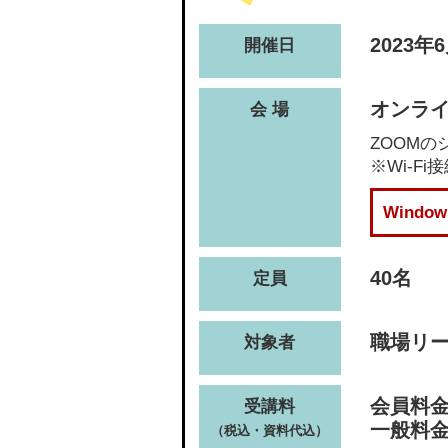
2023年
開催日
オンライ
会 場
ZOOM
※Wi-
Wind
40名
定員
職場リ
対象者
会員料金(
受講料
一般料金(
（税込・資料代込）