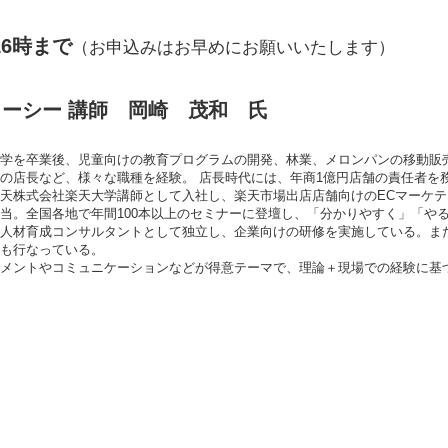
16時まで
（お申込みはお早めにお願いいたします）
ーシー 講師 岡崎 茂和 氏
学を卒業後、児童向けの教育プログラムの開発、林業、メロンパンの移動販
の店長など、様々な職種を経験。 店長時代には、年商1億円店舗の責任者を
天株式会社楽天大学講師として入社し、楽天市場出店店舗向けのECマーケ
当。全国各地で年間100本以上のセミナーに登壇し、「分かりやすく」「や
人材育成コンサルタントとして独立し、企業向けの研修を実施している。ま
も行なっている。
メントやコミュニケーションなどが得意テーマで、理論＋現場での経験に基